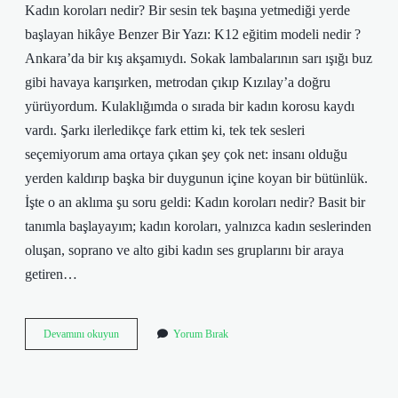
Kadın koroları nedir? Bir sesin tek başına yetmediği yerde
başlayan hikâye Benzer Bir Yazı: K12 eğitim modeli nedir ?
Ankara’da bir kış akşamıydı. Sokak lambalarının sarı ışığı buz
gibi havaya karışırken, metrodan çıkıp Kızılay’a doğru
yürüyordum. Kulaklığımda o sırada bir kadın korosu kaydı
vardı. Şarkı ilerledikçe fark ettim ki, tek tek sesleri
seçemiyorum ama ortaya çıkan şey çok net: insanı olduğu
yerden kaldırıp başka bir duygunun içine koyan bir bütünlük.
İşte o an aklıma şu soru geldi: Kadın koroları nedir? Basit bir
tanımla başlayayım; kadın koroları, yalnızca kadın seslerinden
oluşan, soprano ve alto gibi kadın ses gruplarını bir araya
getiren…
Kadın
Devamını okuyun
Yorum Bırak
koroları
nedir
?