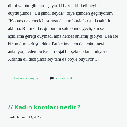
dilini yaratır gibi konuşuyor ki bazen bir kelimeyi ilk
duyduğumda “Bu şimdi neydi?” diye içimden geçiriyorum.
“Kontoş ne demek?” sorusu da tam böyle bir anda takıldı
aklıma. Bir arkadaş grubunun sohbetinde geçti, kimse
açıklama gereği duymadı ama herkes anlamış gibiydi. Ben ise
bir an durup düşündüm: Bu kelime nereden çıktı, neyi
anlatıyor, neden bu kadar doğal bir şekilde kullanılıyor?
Aslında dil dediğimiz şey tam da böyle büyüyor.…
Kontoş
Devamını okuyun
Yorum Bırak
ne
demek
?
Kadın koroları nedir ?
Tarih: Temmuz 13, 2026