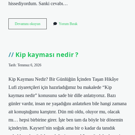
hissediyordum. Sanki cevabı…
Apartman
Devamını okuyun
Yorum Bırak
bahcesine
meyve
ağacı
dikilir
mi
Kip kayması nedir ?
?
Tarih: Temmuz 6, 2026
Kip Kayması Nedir? Bir Günlüğün İçinden Taşan Hikâye
Lufi ziyaretçileri için hazırladığımız bu makalede “Kip
kayması nedir” konusunu sade bir dille anlatıyoruz. Bazı
günler vardır, insan ne yaşadığını anlatırken bile hangi zamana
ait konuştuğunu karıştırır. Dün mü oldu, oluyor mu, olacak
mı… hepsi birbirine girer. İşte ben tam da böyle bir dönemin
içindeyim. Kayseri’nin soğuk ama bir o kadar da tanıdık