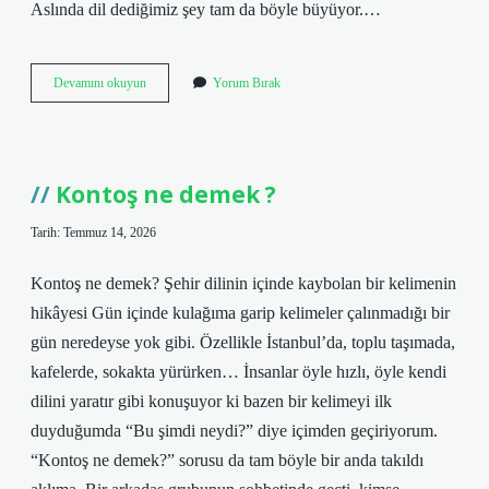
Aslında dil dediğimiz şey tam da böyle büyüyor.…
Kontoş
Devamını okuyun
Yorum Bırak
ne
demek
?
Kontoş ne demek ?
Tarih: Temmuz 14, 2026
Kontoş ne demek? Şehir dilinin içinde kaybolan bir kelimenin
hikâyesi Gün içinde kulağıma garip kelimeler çalınmadığı bir
gün neredeyse yok gibi. Özellikle İstanbul’da, toplu taşımada,
kafelerde, sokakta yürürken… İnsanlar öyle hızlı, öyle kendi
dilini yaratır gibi konuşuyor ki bazen bir kelimeyi ilk
duyduğumda “Bu şimdi neydi?” diye içimden geçiriyorum.
“Kontoş ne demek?” sorusu da tam böyle bir anda takıldı