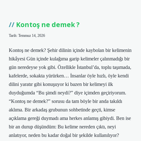
kokmadan
nasıl
pişirilir
?
Kontoş ne demek ?
Tarih: Temmuz 14, 2026
Kontoş ne demek? Şehir dilinin içinde kaybolan bir kelimenin
hikâyesi Gün içinde kulağıma garip kelimeler çalınmadığı bir
gün neredeyse yok gibi. Özellikle İstanbul’da, toplu taşımada,
kafelerde, sokakta yürürken… İnsanlar öyle hızlı, öyle kendi
dilini yaratır gibi konuşuyor ki bazen bir kelimeyi ilk
duyduğumda “Bu şimdi neydi?” diye içimden geçiriyorum.
“Kontoş ne demek?” sorusu da tam böyle bir anda takıldı
aklıma. Bir arkadaş grubunun sohbetinde geçti, kimse
açıklama gereği duymadı ama herkes anlamış gibiydi. Ben ise
bir an durup düşündüm: Bu kelime nereden çıktı, neyi
anlatıyor, neden bu kadar doğal bir şekilde kullanılıyor?