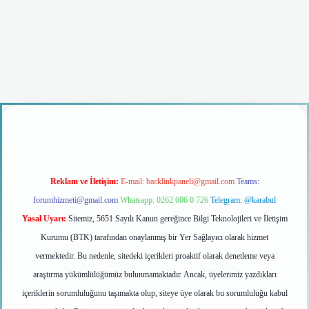
giriş
Reklam ve İletişim:
E-mail:
backlinkpaneli@gmail.com
Teams:
forumhizmeti@gmail.com
Whatsapp: 0262 606 0 726
Telegram: @karabul
Yasal Uyarı:
Sitemiz, 5651 Sayılı Kanun gereğince Bilgi Teknolojileri ve İletişim
Kurumu (BTK) tarafından onaylanmış bir Yer Sağlayıcı olarak hizmet
vermektedir. Bu nedenle, sitedeki içerikleri proaktif olarak denetleme veya
araştırma yükümlülüğümüz bulunmamaktadır. Ancak, üyelerimiz yazdıkları
içeriklerin sorumluluğunu taşımakta olup, siteye üye olarak bu sorumluluğu kabul