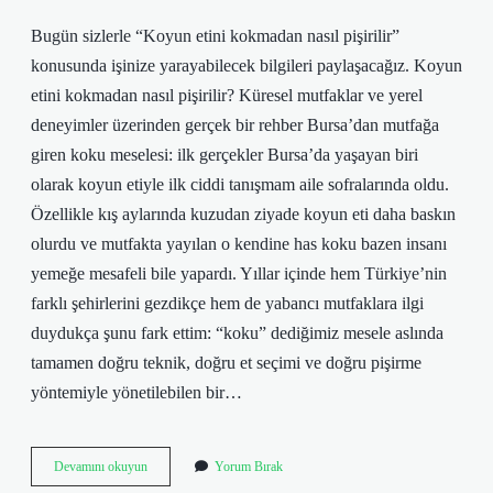
Bugün sizlerle “Koyun etini kokmadan nasıl pişirilir”
konusunda işinize yarayabilecek bilgileri paylaşacağız. Koyun
etini kokmadan nasıl pişirilir? Küresel mutfaklar ve yerel
deneyimler üzerinden gerçek bir rehber Bursa’dan mutfağa
giren koku meselesi: ilk gerçekler Bursa’da yaşayan biri
olarak koyun etiyle ilk ciddi tanışmam aile sofralarında oldu.
Özellikle kış aylarında kuzudan ziyade koyun eti daha baskın
olurdu ve mutfakta yayılan o kendine has koku bazen insanı
yemeğe mesafeli bile yapardı. Yıllar içinde hem Türkiye’nin
farklı şehirlerini gezdikçe hem de yabancı mutfaklara ilgi
duydukça şunu fark ettim: “koku” dediğimiz mesele aslında
tamamen doğru teknik, doğru et seçimi ve doğru pişirme
yöntemiyle yönetilebilen bir…
Koyun
Devamını okuyun
Yorum Bırak
etini