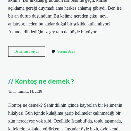
aklıma. Bir arkadaş grubunun sohbetinde geçti, kimse
açıklama gereği duymadı ama herkes anlamış gibiydi. Ben ise
bir an durup düşündüm: Bu kelime nereden çıktı, neyi
anlatıyor, neden bu kadar doğal bir şekilde kullanılıyor?
Aslında dil dediğimiz şey tam da böyle büyüyor.…
Kontoş
Devamını okuyun
Yorum Bırak
ne
demek
?
Kontoş ne demek ?
Tarih: Temmuz 14, 2026
Kontoş ne demek? Şehir dilinin içinde kaybolan bir kelimenin
hikâyesi Gün içinde kulağıma garip kelimeler çalınmadığı bir
gün neredeyse yok gibi. Özellikle İstanbul’da, toplu taşımada,
kafelerde, sokakta yürürken… İnsanlar öyle hızlı, öyle kendi