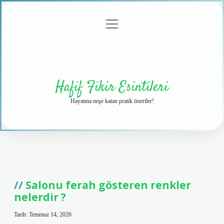
menüyü
Anasayfa
Gizlilik
Yasal
Hakkımızda
aç
Politikası
Uyarı
Hafif Fikir Esintileri
Hayatına neşe katan pratik öneriler!
Hafif
Fikir
Salonu ferah gösteren renkler
nelerdir ?
Esintileri
Yazılar
Tarih: Temmuz 14, 2026