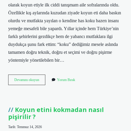
olarak koyun etiyle ilk ciddi tanışmam aile sofralarında oldu.
Özellikle kış aylarında kuzudan ziyade koyun eti daha baskın
olurdu ve mutfakta yayılan o kendine has koku bazen insanı
yemeğe mesafeli bile yapardı. Yıllar içinde hem Türkiye’nin
farklı şehirlerini gezdikçe hem de yabancı mutfaklara ilgi
duydukça şunu fark ettim: “koku” dediğimiz mesele aslında
tamamen doğru teknik, doğru et seçimi ve doğru pişirme
yöntemiyle yönetilebilen bir…
Koyun
Devamını okuyun
Yorum Bırak
etini
kokmadan
nasıl
pişirilir
?
Koyun etini kokmadan nasıl
pişirilir ?
Tarih: Temmuz 14, 2026