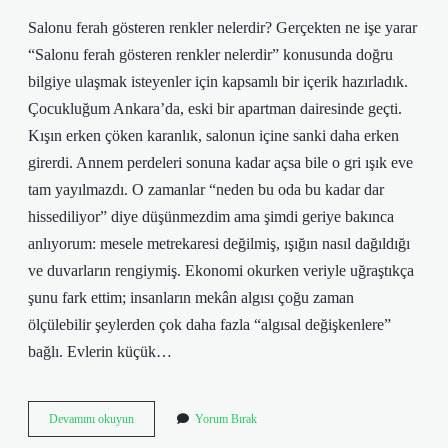
Salonu ferah gösteren renkler nelerdir? Gerçekten ne işe yarar
“Salonu ferah gösteren renkler nelerdir” konusunda doğru
bilgiye ulaşmak isteyenler için kapsamlı bir içerik hazırladık.
Çocukluğum Ankara’da, eski bir apartman dairesinde geçti.
Kışın erken çöken karanlık, salonun içine sanki daha erken
girerdi. Annem perdeleri sonuna kadar açsa bile o gri ışık eve
tam yayılmazdı. O zamanlar “neden bu oda bu kadar dar
hissediliyor” diye düşünmezdim ama şimdi geriye bakınca
anlıyorum: mesele metrekaresi değilmiş, ışığın nasıl dağıldığı
ve duvarların rengiymiş. Ekonomi okurken veriyle uğraştıkça
şunu fark ettim; insanların mekân algısı çoğu zaman
ölçülebilir şeylerden çok daha fazla “algısal değişkenlere”
bağlı. Evlerin küçük…
Salonu
Devamını okuyun
Yorum Bırak
ferah