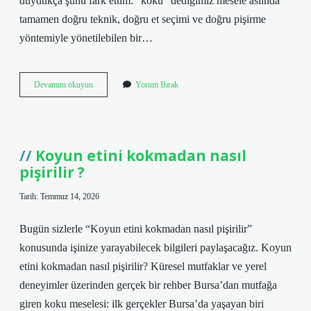
duydukça şunu fark ettim: “koku” dediğimiz mesele aslında
tamamen doğru teknik, doğru et seçimi ve doğru pişirme
yöntemiyle yönetilebilen bir…
Koyun
Devamını okuyun
Yorum Bırak
etini
kokmadan
nasıl
pişirilir
?
Koyun etini kokmadan nasıl
pişirilir ?
Tarih: Temmuz 14, 2026
Bugün sizlerle “Koyun etini kokmadan nasıl pişirilir”
konusunda işinize yarayabilecek bilgileri paylaşacağız. Koyun
etini kokmadan nasıl pişirilir? Küresel mutfaklar ve yerel
deneyimler üzerinden gerçek bir rehber Bursa’dan mutfağa
giren koku meselesi: ilk gerçekler Bursa’da yaşayan biri