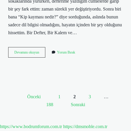
sokaklarında yürürken, defterime yazdığım cümlelerde garip
bir şey fark ettim: zaman sürekli yer değiştiriyordu. Sonra biri
bana “Kip kayması nedir?” diye sorduğunda, aslında bunun
sadece dil bilgisi olmadığını, hayatın içinden bir şey olduğunu
hissettim. Bir Defter, Bir Kalem ve…
Kip
Devamını okuyun
Yorum Bırak
kayması
nedir
?
Önceki
1
2
3
…
Yazı
188
Sonraki
sayfalaması
https://www.bodrumforum.com.tr
https://dmsmoble.com.tr