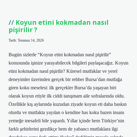
gösteren
renkler
nelerdir
?
Koyun etini kokmadan nasıl
pişirilir ?
Tarih: Temmuz 14, 2026
Bugün sizlerle “Koyun etini kokmadan nasıl pişirilir”
konusunda işinize yarayabilecek bilgileri paylaşacağız. Koyun
etini kokmadan nasıl pişirilir? Küresel mutfaklar ve yerel
deneyimler üzerinden gerçek bir rehber Bursa’dan mutfağa
giren koku meselesi: ilk gerçekler Bursa’da yaşayan biri
olarak koyun etiyle ilk ciddi tanışmam aile sofralarında oldu.
Özellikle kış aylarında kuzudan ziyade koyun eti daha baskın
olurdu ve mutfakta yayılan o kendine has koku bazen insanı
yemeğe mesafeli bile yapardı. Yıllar içinde hem Türkiye’nin
farklı şehirlerini gezdikçe hem de yabancı mutfaklara ilgi