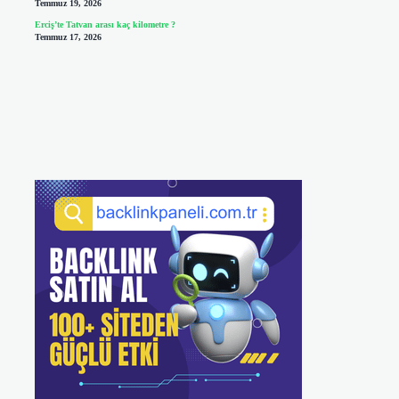
Temmuz 19, 2026
Erciş’te Tatvan arası kaç kilometre ?
Temmuz 17, 2026