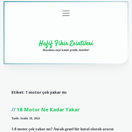
menüyü
Anasayfa
Gizlilik
Yasal
Hakkımızda
aç
Politikası
Uyarı
Hafif Fikir Esintileri
Hayatına neşe katan pratik öneriler!
Etiket:
1 motor çok yakar mı
18 Motor Ne Kadar Yakar
Tarih: Aralık 18, 2024
1.8 motor çok yakar mı? Ancak genel bir kural olarak aracın