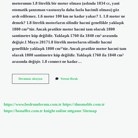
motorunun 1.8 litrelik bir motor olması (aslında 1834 cc, yani
otomatik şanzıman vasıtasıyla daha fazla hacimli olması) göz
ardı edilemez. 1.6 motor 100 km ne kadar yakar? 1. 1.8 motor ne
demek? 1.8 litrelik motorların silindir hacmi genellikle yaklaşık
1800 cm³’tür. Ancak pratikte motor hacmi tam olarak 1800
santimetre küp değildir. Yaklaşık 1760 ila 1840 cm³ arasında
değişir.1 Mayıs 20171.8 litrelik motorların silindir hacmi
genellikle yaklaşık 1800 cm³’tür. Ancak pratikte motor hacmi tam
olarak 1800 santimetre küp değildir. Yaklaşık 1760 ila 1840 cm³
arasında değişir. 1.8 connect ne kadar…
18
Devamını okuyun
Yorum Bırak
Motor
Ne
Kadar
Yakar
https://www.bodrumforum.com.tr
https://dmsmoble.com.tr
https://bonaffee.com.tr
knight online
nttgame
Sitemap