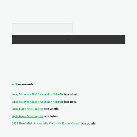
Arama
Son yorumlar
Araç Muayene Hafif Kusurlar Nelerdir
için
admin
Araç Muayene Hafif Kusurlar Nelerdir
için
Bora
Açık Kapı Nasıl Yapılır
için
admin
Açık Kapı Nasıl Yapılır
için
Ayhan
2024 Bursluluk Sınavı Aile Geliri Ne Kadar Olmalı
için
admin