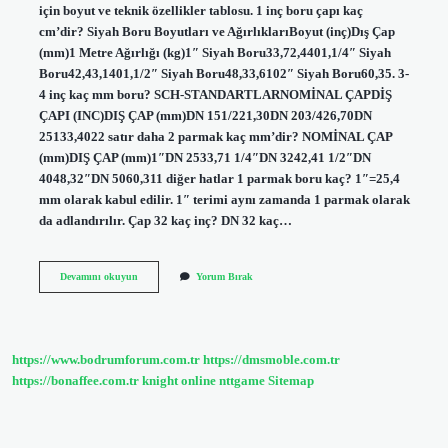
için boyut ve teknik özellikler tablosu. 1 inç boru çapı kaç
cm’dir? Siyah Boru Boyutları ve AğırlıklarıBoyut (inç)Dış Çap
(mm)1 Metre Ağırlığı (kg)1″ Siyah Boru33,72,4401,1/4″ Siyah
Boru42,43,1401,1/2″ Siyah Boru48,33,6102″ Siyah Boru60,35. 3-
4 inç kaç mm boru? SCH-STANDARTLARNOMİNAL ÇAPDİŞ
ÇAPI (INC)DIŞ ÇAP (mm)DN 151/221,30DN 203/426,70DN
25133,4022 satır daha 2 parmak kaç mm’dir? NOMİNAL ÇAP
(mm)DIŞ ÇAP (mm)1″DN 2533,71 1/4″DN 3242,41 1/2″DN
4048,32″DN 5060,311 diğer hatlar 1 parmak boru kaç? 1″=25,4
mm olarak kabul edilir. 1″ terimi aynı zamanda 1 parmak olarak
da adlandırılır. Çap 32 kaç inç? DN 32 kaç…
1
Devamını okuyun
Yorum Bırak
Parmak
Boru
Kaç
Inç
https://www.bodrumforum.com.tr
https://dmsmoble.com.tr
https://bonaffee.com.tr
knight online
nttgame
Sitemap