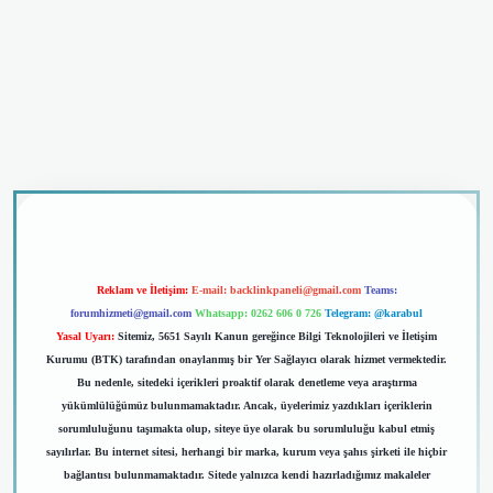
 giriş
Reklam ve İletişim:
E-mail:
backlinkpaneli@gmail.com
Teams:
forumhizmeti@gmail.com
Whatsapp: 0262 606 0 726
Telegram: @karabul
Yasal Uyarı:
Sitemiz, 5651 Sayılı Kanun gereğince Bilgi Teknolojileri ve İletişim
Kurumu (BTK) tarafından onaylanmış bir Yer Sağlayıcı olarak hizmet vermektedir.
Bu nedenle, sitedeki içerikleri proaktif olarak denetleme veya araştırma
yükümlülüğümüz bulunmamaktadır. Ancak, üyelerimiz yazdıkları içeriklerin
sorumluluğunu taşımakta olup, siteye üye olarak bu sorumluluğu kabul etmiş
sayılırlar. Bu internet sitesi, herhangi bir marka, kurum veya şahıs şirketi ile hiçbir
bağlantısı bulunmamaktadır. Sitede yalnızca kendi hazırladığımız makaleler