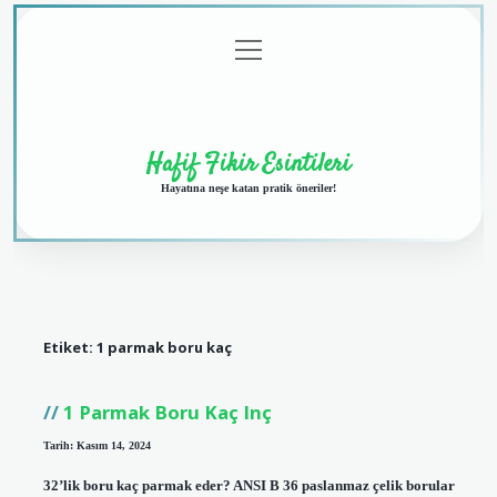
menüyü
Anasayfa
Gizlilik
Yasal
Hakkımızda
aç
Politikası
Uyarı
Hafif Fikir Esintileri
Hayatına neşe katan pratik öneriler!
Etiket:
1 parmak boru kaç
1 Parmak Boru Kaç Inç
Tarih: Kasım 14, 2024
32’lik boru kaç parmak eder? ANSI B 36 paslanmaz çelik borular