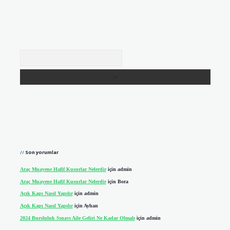
Arama
Son yorumlar
Araç Muayene Hafif Kusurlar Nelerdir
için
admin
Araç Muayene Hafif Kusurlar Nelerdir
için
Bora
Açık Kapı Nasıl Yapılır
için
admin
Açık Kapı Nasıl Yapılır
için
Ayhan
2024 Bursluluk Sınavı Aile Geliri Ne Kadar Olmalı
için
admin