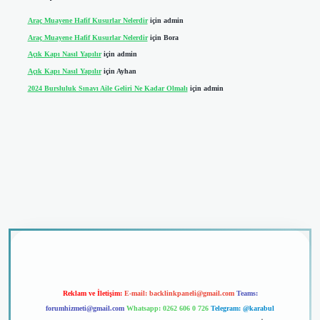
Araç Muayene Hafif Kusurlar Nelerdir
için
admin
Araç Muayene Hafif Kusurlar Nelerdir
için
Bora
Açık Kapı Nasıl Yapılır
için
admin
Açık Kapı Nasıl Yapılır
için
Ayhan
2024 Bursluluk Sınavı Aile Geliri Ne Kadar Olmalı
için
admin
riş
Reklam ve İletişim:
E-mail:
backlinkpaneli@gmail.com
Teams:
forumhizmeti@gmail.com
Whatsapp: 0262 606 0 726
Telegram: @karabul