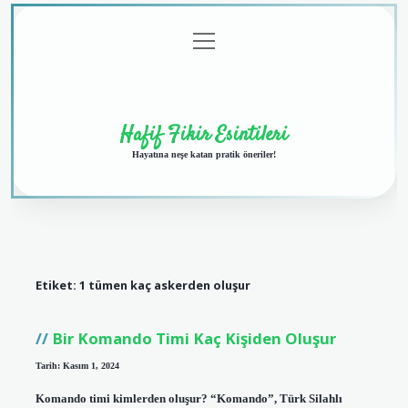
menüyü
Anasayfa
Gizlilik
Yasal
Hakkımızda
aç
Politikası
Uyarı
Hafif Fikir Esintileri
Hayatına neşe katan pratik öneriler!
Etiket:
1 tümen kaç askerden oluşur
Bir Komando Timi Kaç Kişiden Oluşur
Tarih: Kasım 1, 2024
Komando timi kimlerden oluşur? “Komando”, Türk Silahlı