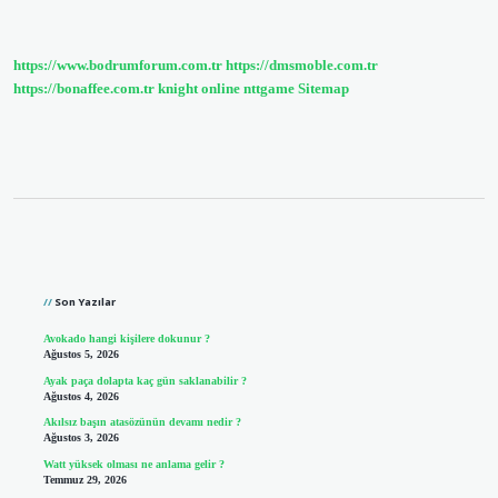
Timi
Kaç
Kişiden
Oluşur
https://www.bodrumforum.com.tr
https://dmsmoble.com.tr
https://bonaffee.com.tr
knight online
nttgame
Sitemap
Sidebar
Son Yazılar
Avokado hangi kişilere dokunur ?
Ağustos 5, 2026
Ayak paça dolapta kaç gün saklanabilir ?
Ağustos 4, 2026
Akılsız başın atasözünün devamı nedir ?
Ağustos 3, 2026
Watt yüksek olması ne anlama gelir ?
Temmuz 29, 2026