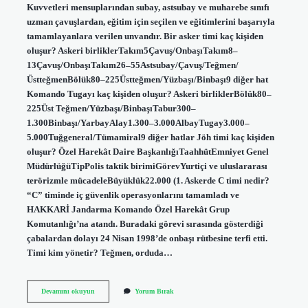
Kuvvetleri mensuplarından subay, astsubay ve muharebe sınıfı
uzman çavuşlardan, eğitim için seçilen ve eğitimlerini başarıyla
tamamlayanlara verilen unvandır. Bir asker timi kaç kişiden
oluşur? Askeri birliklerTakım5Çavuş/OnbaşıTakım8–
13Çavuş/OnbaşıTakım26–55Astsubay/Çavuş/Teğmen/
ÜstteğmenBölük80–225Üstteğmen/Yüzbaşı/Binbaşı9 diğer hat
Komando Tugayı kaç kişiden oluşur? Askeri birliklerBölük80–
225Üst Teğmen/Yüzbaşı/BinbaşıTabur300–
1.300Binbaşı/YarbayAlay1.300–3.000AlbayTugay3.000–
5.000Tuğgeneral/Tümamiral9 diğer hatlar Jöh timi kaç kişiden
oluşur? Özel Harekât Daire BaşkanlığıTaahhütEmniyet Genel
MüdürlüğüTipPolis taktik birimiGörevYurtiçi ve uluslararası
terörizmle mücadeleBüyüklük22.000 (1. Askerde C timi nedir?
“C” timinde iç güvenlik operasyonlarını tamamladı ve
HAKKARİ Jandarma Komando Özel Harekât Grup
Komutanlığı’na atandı. Buradaki görevi sırasında gösterdiği
çabalardan dolayı 24 Nisan 1998’de onbaşı rütbesine terfi etti.
Timi kim yönetir? Teğmen, orduda…
Bir
Devamını okuyun
Yorum Bırak
Komando