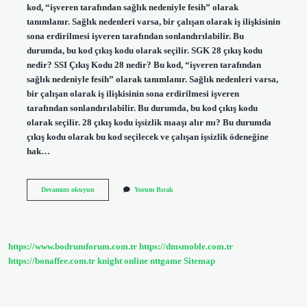
kod, “işveren tarafından sağlık nedeniyle fesih” olarak
tanımlanır. Sağlık nedenleri varsa, bir çalışan olarak iş ilişkisinin
sona erdirilmesi işveren tarafından sonlandırılabilir. Bu
durumda, bu kod çıkış kodu olarak seçilir. SGK 28 çıkış kodu
nedir? SSI Çıkış Kodu 28 nedir? Bu kod, “işveren tarafından
sağlık nedeniyle fesih” olarak tanımlanır. Sağlık nedenleri varsa,
bir çalışan olarak iş ilişkisinin sona erdirilmesi işveren
tarafından sonlandırılabilir. Bu durumda, bu kod çıkış kodu
olarak seçilir. 28 çıkış kodu işsizlik maaşı alır mı? Bu durumda
çıkış kodu olarak bu kod seçilecek ve çalışan işsizlik ödeneğine
hak…
İŞten
Devamını okuyun
Yorum Bırak
Çıkış
28
Madde
Ne
Demek
https://www.bodrumforum.com.tr
https://dmsmoble.com.tr
https://bonaffee.com.tr
knight online
nttgame
Sitemap