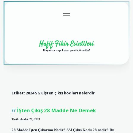
menüyü
Anasayfa
Gizlilik
Yasal
Hakkımızda
aç
Politikası
Uyarı
Hafif Fikir Esintileri
Hayatına neşe katan pratik öneriler!
Etiket:
2024 SGK işten çıkış kodları nelerdir
İŞten Çıkış 28 Madde Ne Demek
Tarih: Aralık 28, 2024
28 Madde İşten Çıkarma Nedir? SSI Çıkış Kodu 28 nedir? Bu