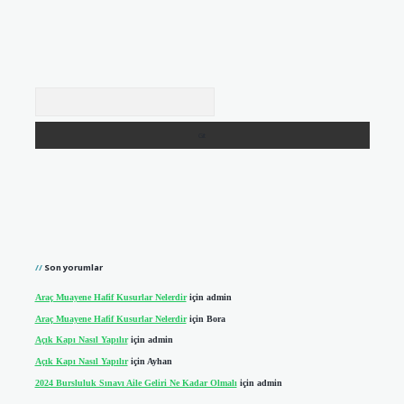
Arama
Son yorumlar
Araç Muayene Hafif Kusurlar Nelerdir
için
admin
Araç Muayene Hafif Kusurlar Nelerdir
için
Bora
Açık Kapı Nasıl Yapılır
için
admin
Açık Kapı Nasıl Yapılır
için
Ayhan
2024 Bursluluk Sınavı Aile Geliri Ne Kadar Olmalı
için
admin