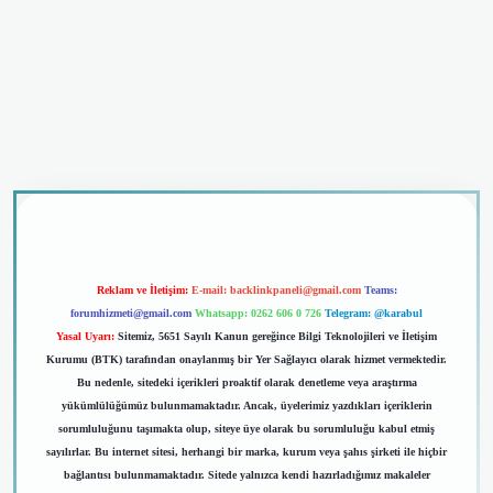
iriş
Reklam ve İletişim:
E-mail:
backlinkpaneli@gmail.com
Teams:
forumhizmeti@gmail.com
Whatsapp: 0262 606 0 726
Telegram: @karabul
Yasal Uyarı:
Sitemiz, 5651 Sayılı Kanun gereğince Bilgi Teknolojileri ve İletişim
Kurumu (BTK) tarafından onaylanmış bir Yer Sağlayıcı olarak hizmet vermektedir.
Bu nedenle, sitedeki içerikleri proaktif olarak denetleme veya araştırma
yükümlülüğümüz bulunmamaktadır. Ancak, üyelerimiz yazdıkları içeriklerin
sorumluluğunu taşımakta olup, siteye üye olarak bu sorumluluğu kabul etmiş
sayılırlar. Bu internet sitesi, herhangi bir marka, kurum veya şahıs şirketi ile hiçbir
bağlantısı bulunmamaktadır. Sitede yalnızca kendi hazırladığımız makaleler