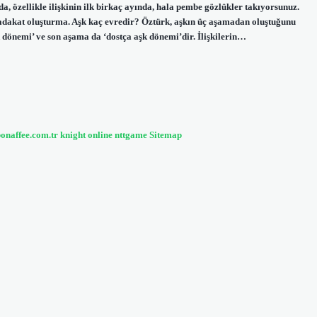
da, özellikle ilişkinin ilk birkaç ayında, hala pembe gözlükler takıyorsunuz.
i, sadakat oluşturma. Aşk kaç evredir? Öztürk, aşkın üç aşamadan oluştuğunu
şk dönemi’ ve son aşama da ‘dostça aşk dönemi’dir. İlişkilerin…
bonaffee.com.tr
knight online
nttgame
Sitemap