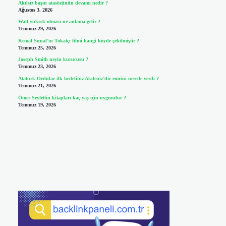
Akılsız başın atasözünün devamı nedir ?
Ağustos 3, 2026
Watt yüksek olması ne anlama gelir ?
Temmuz 29, 2026
Kemal Sunal’ın Tokatçı filmi hangi köyde çekilmiştir ?
Temmuz 25, 2026
Joseph Smith neyin kurucusu ?
Temmuz 23, 2026
Atatürk Ordular ilk hedefiniz Akdeniz’dir emrini nerede verdi ?
Temmuz 21, 2026
Ömer Seyfettin kitapları kaç yaş için uygundur ?
Temmuz 19, 2026