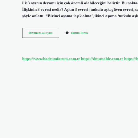
ilk 3 ayının devamı için çok önemli olabileceğini belirtir. Bu nokta
İlişkinin 3 evresi nedir? Aşkın 3 evresi: tutkulu aşk, güven evres
şöyle anlattı: “Birinci aşama ‘aşık olma’, ikinci aşama ‘tutkulu a
İLişki
Devamını okuyun
Yorum Bırak
Aşamaları
Nelerdir
https://www.bodrumforum.com.tr
https://dmsmoble.com.tr
https://