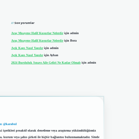
Son yorumlar
Araç Muayene Hafif Kusurlar Nelerdir
için
admin
Araç Muayene Hafif Kusurlar Nelerdir
için
Bora
Açık Kapı Nasıl Yapılır
için
admin
Açık Kapı Nasıl Yapılır
için
Ayhan
2024 Bursluluk Sınavı Aile Geliri Ne Kadar Olmalı
için
admin
m: @karabul
eki içerikleri proaktif olarak denetleme veya araştırma yükümlülüğümüz
a, kurum veya şahıs şirketi ile hiçbir bağlantısı bulunmamaktadır. Sitede