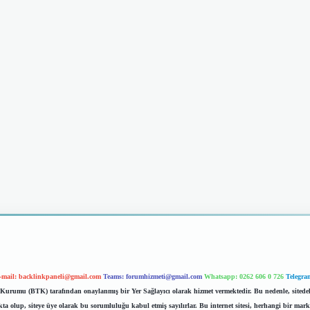
-mail:
backlinkpaneli@gmail.com
Teams:
forumhizmeti@gmail.com
Whatsapp: 0262 606 0 726
Telegra
im Kurumu (BTK) tarafından onaylanmış bir Yer Sağlayıcı olarak hizmet vermektedir. Bu nedenle, sited
 olup, siteye üye olarak bu sorumluluğu kabul etmiş sayılırlar. Bu internet sitesi, herhangi bir mark