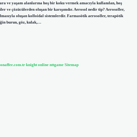
lara ve yaşam alanlarına hoş bir koku vermek amacıyla kullanılan, hoş
er ve çözücülerden oluşan bir karışımdır. Aerosol nedir tip? Aerosoller,
lmasıyla oluşan kolloidal sistemlerdir. Farmasötik aerosoller, terapötik
eğin burun, göz, kulak,…
bonaffee.com.tr
knight online
nttgame
Sitemap