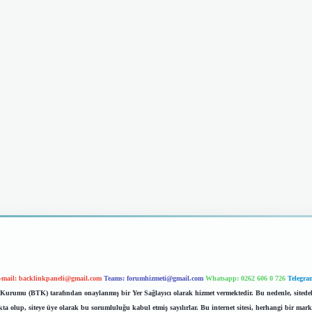
-mail:
backlinkpaneli@gmail.com
Teams:
forumhizmeti@gmail.com
Whatsapp: 0262 606 0 726
Telegra
im Kurumu (BTK) tarafından onaylanmış bir Yer Sağlayıcı olarak hizmet vermektedir. Bu nedenle, sited
 olup, siteye üye olarak bu sorumluluğu kabul etmiş sayılırlar. Bu internet sitesi, herhangi bir mark