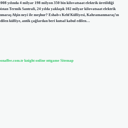
008 yılında 4 milyar 198 milyon 350 bin kilovatsaat elektrik üretildiği
lbistan Termik Santrali, 24 yılda yaklaşık 102 milyar kilovatsaat elektrik
anmaraş Afşin neyi ile meşhur? Eshab-ı Kehf Külliyesi, Kahramanmaraş’ın
edilen külliye, antik çağlardan beri kutsal kabul edilen…
bonaffee.com.tr
knight online
nttgame
Sitemap