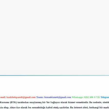
-mail:
backlinkpaneli@gmail.com
Teams:
forumhizmeti@gmail.com
Whatsapp: 0262 606 0 726
Telegra
im Kurumu (BTK) tarafından onaylanmış bir Yer Sağlayıcı olarak hizmet vermektedir. Bu nedenle, sited
 olup, siteye üye olarak bu sorumluluğu kabul etmiş sayılırlar. Bu internet sitesi, herhangi bir mark