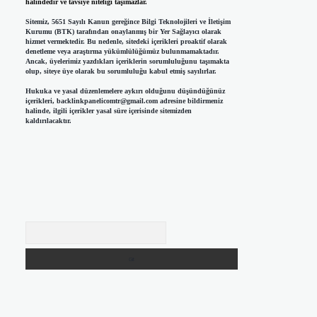
halindedir ve tavsiye niteliği taşımazlar.
Sitemiz, 5651 Sayılı Kanun gereğince Bilgi Teknolojileri ve İletişim
Kurumu (BTK) tarafından onaylanmış bir Yer Sağlayıcı olarak
hizmet vermektedir. Bu nedenle, sitedeki içerikleri proaktif olarak
denetleme veya araştırma yükümlülüğümüz bulunmamaktadır.
Ancak, üyelerimiz yazdıkları içeriklerin sorumluluğunu taşımakta
olup, siteye üye olarak bu sorumluluğu kabul etmiş sayılırlar.
Hukuka ve yasal düzenlemelere aykırı olduğunu düşündüğünüz
içerikleri,
backlinkpanelicomtr@gmail.com
adresine bildirmeniz
halinde, ilgili içerikler yasal süre içerisinde sitemizden
kaldırılacaktır.
Arama