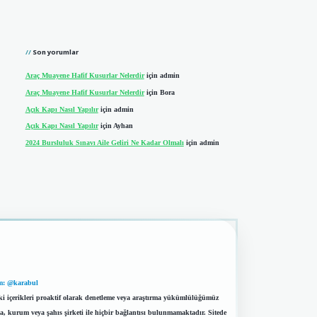
Son yorumlar
Araç Muayene Hafif Kusurlar Nelerdir
için
admin
Araç Muayene Hafif Kusurlar Nelerdir
için
Bora
Açık Kapı Nasıl Yapılır
için
admin
Açık Kapı Nasıl Yapılır
için
Ayhan
2024 Bursluluk Sınavı Aile Geliri Ne Kadar Olmalı
için
admin
m: @karabul
eki içerikleri proaktif olarak denetleme veya araştırma yükümlülüğümüz
a, kurum veya şahıs şirketi ile hiçbir bağlantısı bulunmamaktadır. Sitede