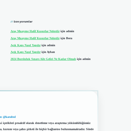
Son yorumlar
Araç Muayene Hafif Kusurlar Nelerdir
için
admin
Araç Muayene Hafif Kusurlar Nelerdir
için
Bora
Açık Kapı Nasıl Yapılır
için
admin
Açık Kapı Nasıl Yapılır
için
Ayhan
2024 Bursluluk Sınavı Aile Geliri Ne Kadar Olmalı
için
admin
m: @karabul
eki içerikleri proaktif olarak denetleme veya araştırma yükümlülüğümüz
a, kurum veya şahıs şirketi ile hiçbir bağlantısı bulunmamaktadır. Sitede