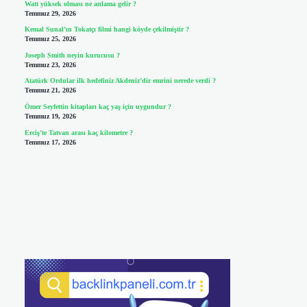
Watt yüksek olması ne anlama gelir ?
Temmuz 29, 2026
Kemal Sunal’ın Tokatçı filmi hangi köyde çekilmiştir ?
Temmuz 25, 2026
Joseph Smith neyin kurucusu ?
Temmuz 23, 2026
Atatürk Ordular ilk hedefiniz Akdeniz’dir emrini nerede verdi ?
Temmuz 21, 2026
Ömer Seyfettin kitapları kaç yaş için uygundur ?
Temmuz 19, 2026
Erciş’te Tatvan arası kaç kilometre ?
Temmuz 17, 2026