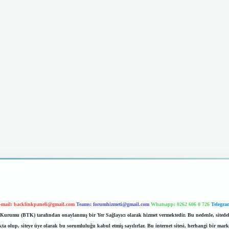
-mail:
backlinkpaneli@gmail.com
Teams:
forumhizmeti@gmail.com
Whatsapp: 0262 606 0 726
Telegra
im Kurumu (BTK) tarafından onaylanmış bir Yer Sağlayıcı olarak hizmet vermektedir. Bu nedenle, sited
 olup, siteye üye olarak bu sorumluluğu kabul etmiş sayılırlar. Bu internet sitesi, herhangi bir mark