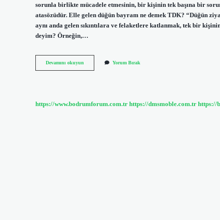
sorunla birlikte mücadele etmesinin, bir kişinin tek başına bir s
atasözüdür. Elle gelen düğün bayram ne demek TDK? “Düğün ziyaf
aynı anda gelen sıkıntılara ve felaketlere katlanmak, tek bir kişi
deyim? Örneğin,…
Düğünü
Devamını okuyun
Yorum Bırak
Bayram
Etmek
Deyim
Mi
https://www.bodrumforum.com.tr
https://dmsmoble.com.tr
https://