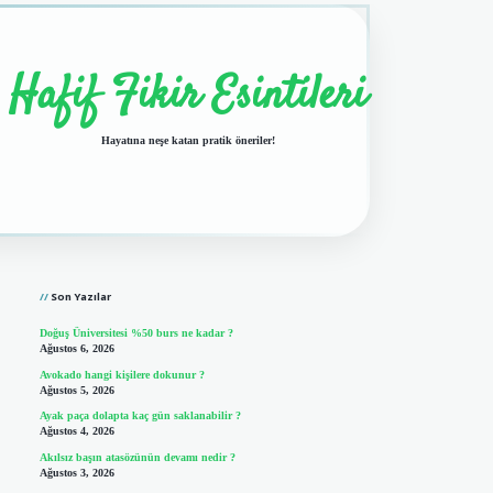
Hafif Fikir Esintileri
Hayatına neşe katan pratik öneriler!
Sidebar
vdcasino giriş
Son Yazılar
Doğuş Üniversitesi %50 burs ne kadar ?
Ağustos 6, 2026
Avokado hangi kişilere dokunur ?
Ağustos 5, 2026
Ayak paça dolapta kaç gün saklanabilir ?
Ağustos 4, 2026
Akılsız başın atasözünün devamı nedir ?
Ağustos 3, 2026