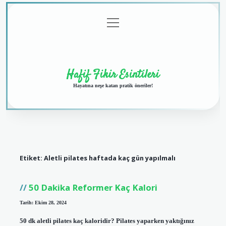
menüyü
Anasayfa
Gizlilik
Yasal
Hakkımızda
aç
Politikası
Uyarı
Hafif Fikir Esintileri
Hayatına neşe katan pratik öneriler!
Etiket:
Aletli pilates haftada kaç gün yapılmalı
50 Dakika Reformer Kaç Kalori
Tarih: Ekim 28, 2024
50 dk aletli pilates kaç kaloridir? Pilates yaparken yaktığınız