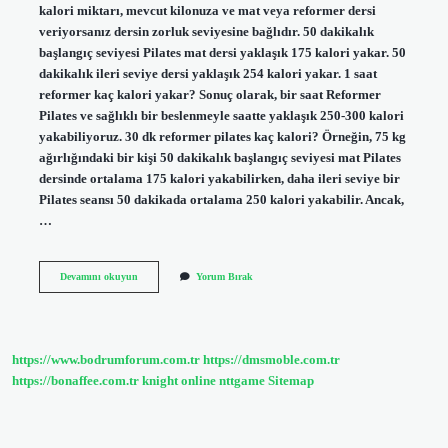
kalori miktarı, mevcut kilonuza ve mat veya reformer dersi
veriyorsanız dersin zorluk seviyesine bağlıdır. 50 dakikalık
başlangıç ​​seviyesi Pilates mat dersi yaklaşık 175 kalori yakar. 50
dakikalık ileri seviye dersi yaklaşık 254 kalori yakar. 1 saat
reformer kaç kalori yakar? Sonuç olarak, bir saat Reformer
Pilates ve sağlıklı bir beslenmeyle saatte yaklaşık 250-300 kalori
yakabiliyoruz. 30 dk reformer pilates kaç kalori? Örneğin, 75 kg
ağırlığındaki bir kişi 50 dakikalık başlangıç ​​seviyesi mat Pilates
dersinde ortalama 175 kalori yakabilirken, daha ileri seviye bir
Pilates seansı 50 dakikada ortalama 250 kalori yakabilir. Ancak,
…
50
Devamını okuyun
Yorum Bırak
Dakika
Reformer
Kaç
Kalori
https://www.bodrumforum.com.tr
https://dmsmoble.com.tr
https://bonaffee.com.tr
knight online
nttgame
Sitemap