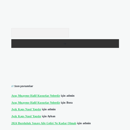
Arama
Son yorumlar
Araç Muayene Hafif Kusurlar Nelerdir
için
admin
Araç Muayene Hafif Kusurlar Nelerdir
için
Bora
Açık Kapı Nasıl Yapılır
için
admin
Açık Kapı Nasıl Yapılır
için
Ayhan
2024 Bursluluk Sınavı Aile Geliri Ne Kadar Olmalı
için
admin