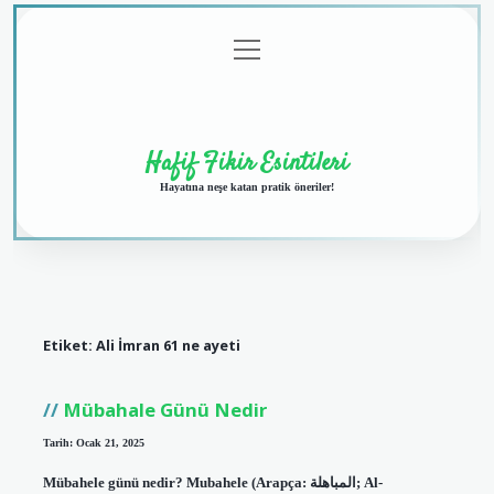
menüyü
Anasayfa
Gizlilik
Yasal
Hakkımızda
aç
Politikası
Uyarı
Hafif Fikir Esintileri
Hayatına neşe katan pratik öneriler!
Etiket:
Ali İmran 61 ne ayeti
Mübahale Günü Nedir
Tarih: Ocak 21, 2025
Mübahele günü nedir? Mubahele (Arapça: المباهلة; Al-