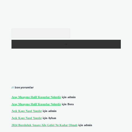
Arama
Son yorumlar
Araç Muayene Hafif Kusurlar Nelerdir
için
admin
Araç Muayene Hafif Kusurlar Nelerdir
için
Bora
Açık Kapı Nasıl Yapılır
için
admin
Açık Kapı Nasıl Yapılır
için
Ayhan
2024 Bursluluk Sınavı Aile Geliri Ne Kadar Olmalı
için
admin