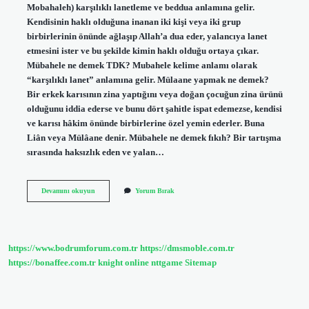
Mobahaleh) karşılıklı lanetleme ve beddua anlamına gelir.
Kendisinin haklı olduğuna inanan iki kişi veya iki grup
birbirlerinin önünde ağlaşıp Allah’a dua eder, yalancıya lanet
etmesini ister ve bu şekilde kimin haklı olduğu ortaya çıkar.
Mübahele ne demek TDK? Mubahele kelime anlamı olarak
“karşılıklı lanet” anlamına gelir. Mülaane yapmak ne demek?
Bir erkek karısının zina yaptığını veya doğan çocuğun zina ürünü
olduğunu iddia ederse ve bunu dört şahitle ispat edemezse, kendisi
ve karısı hâkim önünde birbirlerine özel yemin ederler. Buna
Liân veya Mülâane denir. Mübahele ne demek fıkıh? Bir tartışma
sırasında haksızlık eden ve yalan…
Mübahale
Devamını okuyun
Yorum Bırak
Günü
Nedir
https://www.bodrumforum.com.tr
https://dmsmoble.com.tr
https://bonaffee.com.tr
knight online
nttgame
Sitemap