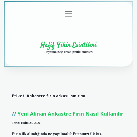
menüyü
Anasayfa
Gizlilik
Yasal
Hakkımızda
aç
Politikası
Uyarı
Hafif Fikir Esintileri
Hayatına neşe katan pratik öneriler!
Etiket:
Ankastre fırın arkası ısınır mı
Yeni Alınan Ankastre Fırın Nasıl Kullanılır
Tarih: Ekim 25, 2024
Fırın ilk alındığında ne yapılmalı? Fırınınızı ilk kez