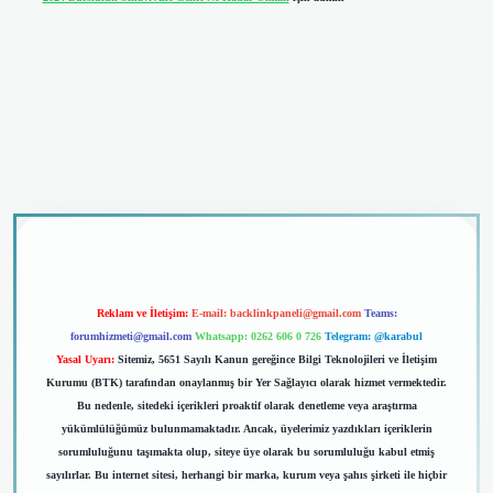
iriş
Reklam ve İletişim:
E-mail:
backlinkpaneli@gmail.com
Teams:
forumhizmeti@gmail.com
Whatsapp: 0262 606 0 726
Telegram: @karabul
Yasal Uyarı:
Sitemiz, 5651 Sayılı Kanun gereğince Bilgi Teknolojileri ve İletişim
Kurumu (BTK) tarafından onaylanmış bir Yer Sağlayıcı olarak hizmet vermektedir.
Bu nedenle, sitedeki içerikleri proaktif olarak denetleme veya araştırma
yükümlülüğümüz bulunmamaktadır. Ancak, üyelerimiz yazdıkları içeriklerin
sorumluluğunu taşımakta olup, siteye üye olarak bu sorumluluğu kabul etmiş
sayılırlar. Bu internet sitesi, herhangi bir marka, kurum veya şahıs şirketi ile hiçbir