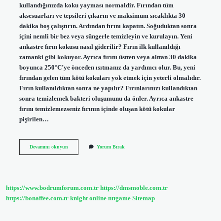
kullandığınızda koku yayması normaldir. Fırından tüm
aksesuarları ve tepsileri çıkarın ve maksimum sıcaklıkta 30
dakika boş çalıştırın. Ardından fırını kapatın. Soğuduktan sonra
içini nemli bir bez veya süngerle temizleyin ve kurulayın. Yeni
ankastre fırın kokusu nasıl giderilir? Fırın ilk kullanıldığı
zamanki gibi kokuyor. Ayrıca fırını üstten veya alttan 30 dakika
boyunca 250°C’ye önceden ısıtmanız da yardımcı olur. Bu, yeni
fırından gelen tüm kötü kokuları yok etmek için yeterli olmalıdır.
Fırın kullanıldıktan sonra ne yapılır? Fırınlarınızı kullandıktan
sonra temizlemek bakteri oluşumunu da önler. Ayrıca ankastre
fırını temizlemezseniz fırının içinde oluşan kötü kokular
pişirilen…
Yeni
Devamını okuyun
Yorum Bırak
Alınan
Ankastre
Fırın
Nasıl
Kullanılır
https://www.bodrumforum.com.tr
https://dmsmoble.com.tr
https://bonaffee.com.tr
knight online
nttgame
Sitemap