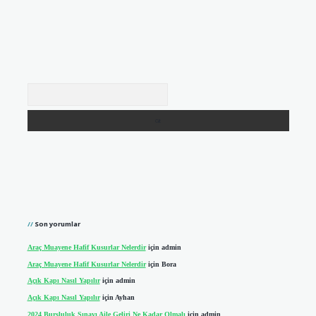
Arama
Son yorumlar
Araç Muayene Hafif Kusurlar Nelerdir
için
admin
Araç Muayene Hafif Kusurlar Nelerdir
için
Bora
Açık Kapı Nasıl Yapılır
için
admin
Açık Kapı Nasıl Yapılır
için
Ayhan
2024 Bursluluk Sınavı Aile Geliri Ne Kadar Olmalı
için
admin