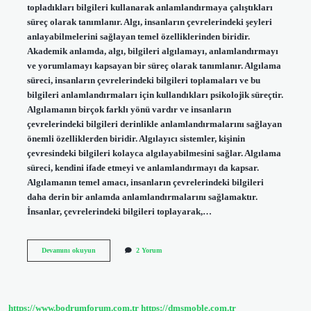
topladıkları bilgileri kullanarak anlamlandırmaya çalıştıkları
süreç olarak tanımlanır. Algı, insanların çevrelerindeki şeyleri
anlayabilmelerini sağlayan temel özelliklerinden biridir.
Akademik anlamda, algı, bilgileri algılamayı, anlamlandırmayı
ve yorumlamayı kapsayan bir süreç olarak tanımlanır. Algılama
süreci, insanların çevrelerindeki bilgileri toplamaları ve bu
bilgileri anlamlandırmaları için kullandıkları psikolojik süreçtir.
Algılamanın birçok farklı yönü vardır ve insanların
çevrelerindeki bilgileri derinlikle anlamlandırmalarını sağlayan
önemli özelliklerden biridir. Algılayıcı sistemler, kişinin
çevresindeki bilgileri kolayca algılayabilmesini sağlar. Algılama
süreci, kendini ifade etmeyi ve anlamlandırmayı da kapsar.
Algılamanın temel amacı, insanların çevrelerindeki bilgileri
daha derin bir anlamda anlamlandırmalarını sağlamaktır.
İnsanlar, çevrelerindeki bilgileri toplayarak,…
Algı
Devamını okuyun
2 Yorum
nedir
akademik
https://www.bodrumforum.com.tr
https://dmsmoble.com.tr