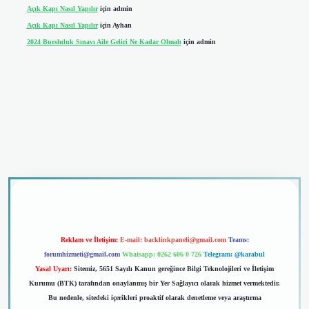
Açık Kapı Nasıl Yapılır
için
admin
Açık Kapı Nasıl Yapılır
için
Ayhan
2024 Bursluluk Sınavı Aile Geliri Ne Kadar Olmalı
için
admin
riş
Reklam ve İletişim:
E-mail:
backlinkpaneli@gmail.com
Teams:
forumhizmeti@gmail.com
Whatsapp: 0262 606 0 726
Telegram: @karabul
Yasal Uyarı:
Sitemiz, 5651 Sayılı Kanun gereğince Bilgi Teknolojileri ve İletişim
Kurumu (BTK) tarafından onaylanmış bir Yer Sağlayıcı olarak hizmet vermektedir.
Bu nedenle, sitedeki içerikleri proaktif olarak denetleme veya araştırma