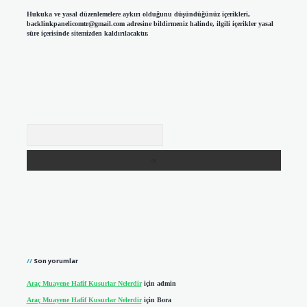
Hukuka ve yasal düzenlemelere aykırı olduğunu düşündüğünüz içerikleri,
backlinkpanelicomtr@gmail.com
adresine bildirmeniz halinde, ilgili içerikler yasal
süre içerisinde sitemizden kaldırılacaktır.
Arama
Son yorumlar
Araç Muayene Hafif Kusurlar Nelerdir
için
admin
Araç Muayene Hafif Kusurlar Nelerdir
için
Bora