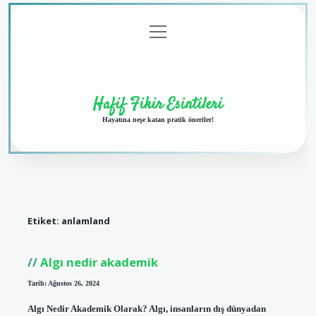
menüyü
Anasayfa
Gizlilik
Yasal
Hakkımızda
aç
Politikası
Uyarı
Hafif Fikir Esintileri
Hayatına neşe katan pratik öneriler!
Etiket:
anlamland
Algı nedir akademik
Tarih: Ağustos 26, 2024
Algı Nedir Akademik Olarak? Algı, insanların dış dünyadan