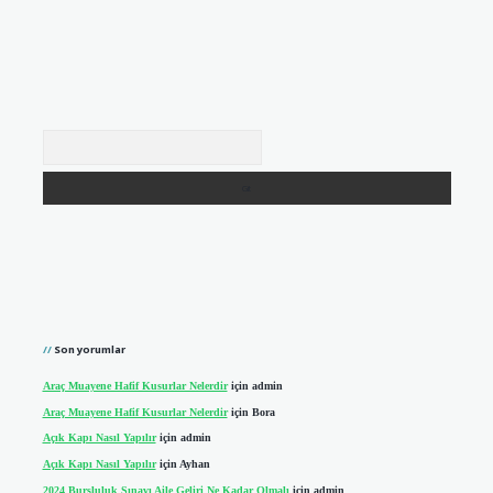
Arama
Son yorumlar
Araç Muayene Hafif Kusurlar Nelerdir
için
admin
Araç Muayene Hafif Kusurlar Nelerdir
için
Bora
Açık Kapı Nasıl Yapılır
için
admin
Açık Kapı Nasıl Yapılır
için
Ayhan
2024 Bursluluk Sınavı Aile Geliri Ne Kadar Olmalı
için
admin