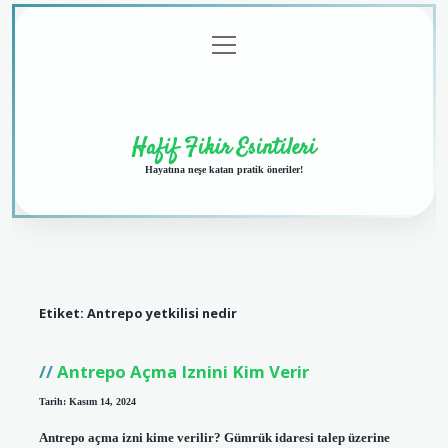
menüyü
Anasayfa
Gizlilik
Yasal
Hakkımızda
aç
Politikası
Uyarı
Hafif Fikir Esintileri
Hayatına neşe katan pratik öneriler!
Etiket:
Antrepo yetkilisi nedir
Antrepo Açma Iznini Kim Verir
Tarih: Kasım 14, 2024
Antrepo açma izni kime verilir? Gümrük idaresi talep üzerine