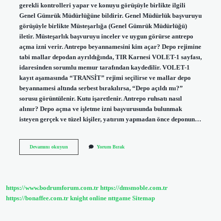
gerekli kontrolleri yapar ve konuyu görüşüyle ​​birlikte ilgili
Genel Gümrük Müdürlüğüne bildirir. Genel Müdürlük başvuruyu
görüşüyle ​​birlikte Müsteşarlığa (Genel Gümrük Müdürlüğü)
iletir. Müsteşarlık başvuruyu inceler ve uygun görürse antrepo
açma izni verir. Antrepo beyannamesini kim açar? Depo rejimine
tabi mallar depodan ayrıldığında, TIR Karnesi VOLET-1 sayfası,
idaresinden sorumlu memur tarafından kaydedilir. VOLET-1
kayıt aşamasında “TRANSİT” rejimi seçilirse ve mallar depo
beyannamesi altında serbest bırakılırsa, “Depo açıldı mı?”
sorusu görüntülenir. Kutu işaretlenir. Antrepo ruhsatı nasıl
alınır? Depo açma ve işletme izni başvurusunda bulunmak
isteyen gerçek ve tüzel kişiler, yatırım yapmadan önce deponun…
Antrepo
Devamını okuyun
Yorum Bırak
Açma
Iznini
Kim
Verir
https://www.bodrumforum.com.tr
https://dmsmoble.com.tr
https://bonaffee.com.tr
knight online
nttgame
Sitemap