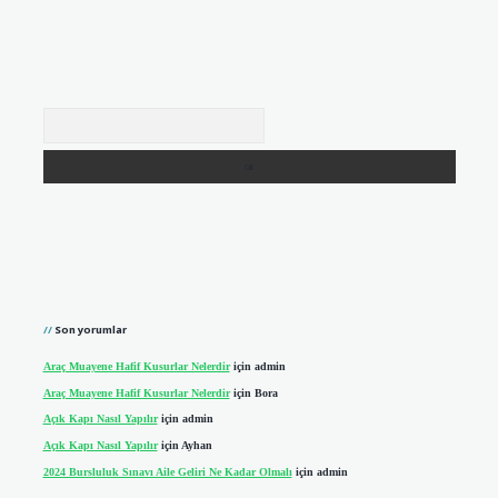
Arama
Son yorumlar
Araç Muayene Hafif Kusurlar Nelerdir
için
admin
Araç Muayene Hafif Kusurlar Nelerdir
için
Bora
Açık Kapı Nasıl Yapılır
için
admin
Açık Kapı Nasıl Yapılır
için
Ayhan
2024 Bursluluk Sınavı Aile Geliri Ne Kadar Olmalı
için
admin