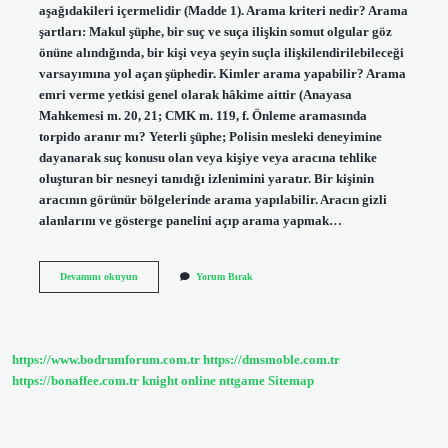
aşağıdakileri içermelidir (Madde 1). Arama kriteri nedir? Arama
şartları: Makul şüphe, bir suç ve suça ilişkin somut olgular göz
önüne alındığında, bir kişi veya şeyin suçla ilişkilendirilebileceği
varsayımına yol açan şüphedir. Kimler arama yapabilir? Arama
emri verme yetkisi genel olarak hâkime aittir (Anayasa
Mahkemesi m. 20, 21; CMK m. 119, f. Önleme aramasında
torpido aranır mı? Yeterli şüphe; Polisin mesleki deneyimine
dayanarak suç konusu olan veya kişiye veya aracına tehlike
oluşturan bir nesneyi tanıdığı izlenimini yaratır. Bir kişinin
aracının görünür bölgelerinde arama yapılabilir. Aracın gizli
alanlarını ve gösterge panelini açıp arama yapmak…
Adli
Devamını okuyun
Yorum Bırak
Arama
Şartları
Nelerdir
https://www.bodrumforum.com.tr
https://dmsmoble.com.tr
https://bonaffee.com.tr
knight online
nttgame
Sitemap