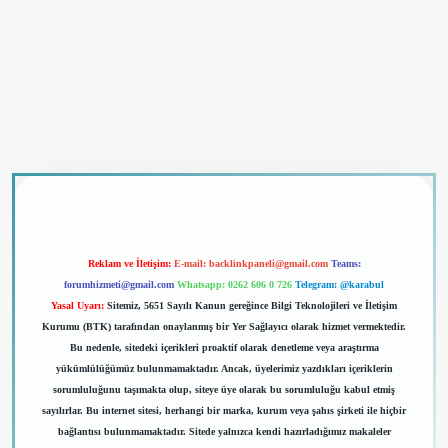
o giriş
Reklam ve İletişim:
E-mail:
backlinkpaneli@gmail.com
Teams:
forumhizmeti@gmail.com
Whatsapp: 0262 606 0 726
Telegram: @karabul
Yasal Uyarı:
Sitemiz, 5651 Sayılı Kanun gereğince Bilgi Teknolojileri ve İletişim
Kurumu (BTK) tarafından onaylanmış bir Yer Sağlayıcı olarak hizmet vermektedir.
Bu nedenle, sitedeki içerikleri proaktif olarak denetleme veya araştırma
yükümlülüğümüz bulunmamaktadır. Ancak, üyelerimiz yazdıkları içeriklerin
sorumluluğunu taşımakta olup, siteye üye olarak bu sorumluluğu kabul etmiş
sayılırlar. Bu internet sitesi, herhangi bir marka, kurum veya şahıs şirketi ile hiçbir
bağlantısı bulunmamaktadır. Sitede yalnızca kendi hazırladığımız makaleler