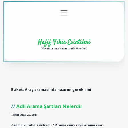
menüyü
Anasayfa
Gizlilik
Yasal
Hakkımızda
aç
Politikası
Uyarı
Hafif Fikir Esintileri
Hayatına neşe katan pratik öneriler!
Etiket:
Araç aramasında hazırun gerekli mi
Adli Arama Şartları Nelerdir
Tarih: Ocak 25, 2025
Arama kuralları nelerdir? Arama emri veya arama emri