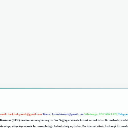
-mail:
backlinkpaneli@gmail.com
Teams:
forumhizmeti@gmail.com
Whatsapp: 0262 606 0 726
Telegra
im Kurumu (BTK) tarafından onaylanmış bir Yer Sağlayıcı olarak hizmet vermektedir. Bu nedenle, sited
 olup, siteye üye olarak bu sorumluluğu kabul etmiş sayılırlar. Bu internet sitesi, herhangi bir mark