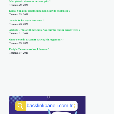
Watt yüksek olması ne anlama gelir ?
Temmuz 29, 2026
Kemal Sunal’ın Tokatçı filmi hangi köyde çekilmiştir ?
Temmuz 25, 2026
Joseph Smith neyin kurucusu ?
Temmuz 23, 2026
Atatürk Ordular ilk hedefiniz Akdeniz’dir emrini nerede verdi ?
Temmuz 21, 2026
Ömer Seyfettin kitapları kaç yaş için uygundur ?
Temmuz 19, 2026
Erciş’te Tatvan arası kaç kilometre ?
Temmuz 17, 2026