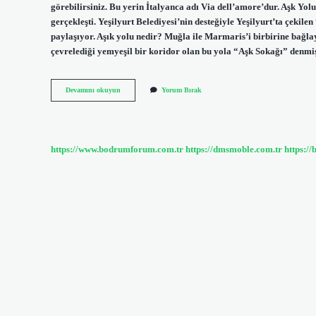
görebilirsiniz. Bu yerin İtalyanca adı Via dell’amore’dur. Aşk Yol
gerçekleşti. Yeşilyurt Belediyesi’nin desteğiyle Yeşilyurt’ta çeki
paylaşıyor. Aşık yolu nedir? Muğla ile Marmaris’i birbirine bağl
çevrelediği yemyeşil bir koridor olan bu yola “Aşk Sokağı” denmiş
Aşk
Devamını okuyun
Yorum Bırak
Yolu
Nedir
https://www.bodrumforum.com.tr
https://dmsmoble.com.tr
https://