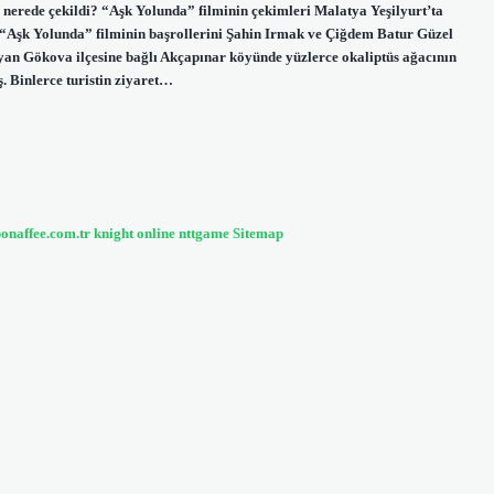
u nerede çekildi? “Aşk Yolunda” filminin çekimleri Malatya Yeşilyurt’ta
len “Aşk Yolunda” filminin başrollerini Şahin Irmak ve Çiğdem Batur Güzel
ayan Gökova ilçesine bağlı Akçapınar köyünde yüzlerce okaliptüs ağacının
. Binlerce turistin ziyaret…
bonaffee.com.tr
knight online
nttgame
Sitemap