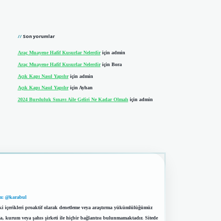
Son yorumlar
Araç Muayene Hafif Kusurlar Nelerdir
için
admin
Araç Muayene Hafif Kusurlar Nelerdir
için
Bora
Açık Kapı Nasıl Yapılır
için
admin
Açık Kapı Nasıl Yapılır
için
Ayhan
2024 Bursluluk Sınavı Aile Geliri Ne Kadar Olmalı
için
admin
m: @karabul
eki içerikleri proaktif olarak denetleme veya araştırma yükümlülüğümüz
a, kurum veya şahıs şirketi ile hiçbir bağlantısı bulunmamaktadır. Sitede