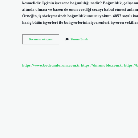
kesmelidir. İşçinin işverene bağımlılığı nedir? Bağımlılık, çalışa
altında olması ve bazen de onun verdiği cezayı kabul etmesi anlam
Örneğin, iş sözleşmesinde bağımlılık unsuru yoktur. 4857 sayılı k
hariç bütün işyerleri ile bu işyerlerinin işverenleri, işveren vekill
Bağımlı
Devamını okuyun
Yorum Bırak
Çalışanlar
Kimlerdir
https://www.bodrumforum.com.tr
https://dmsmoble.com.tr
https://