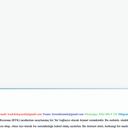
-mail:
backlinkpaneli@gmail.com
Teams:
forumhizmeti@gmail.com
Whatsapp: 0262 606 0 726
Telegra
im Kurumu (BTK) tarafından onaylanmış bir Yer Sağlayıcı olarak hizmet vermektedir. Bu nedenle, sited
 olup, siteye üye olarak bu sorumluluğu kabul etmiş sayılırlar. Bu internet sitesi, herhangi bir mark