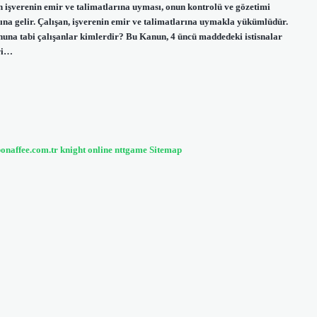
nın işverenin emir ve talimatlarına uyması, onun kontrolü ve gözetimi
ına gelir. Çalışan, işverenin emir ve talimatlarına uymakla yükümlüdür.
anuna tabi çalışanlar kimlerdir? Bu Kanun, 4 üncü maddedeki istisnalar
eri…
bonaffee.com.tr
knight online
nttgame
Sitemap