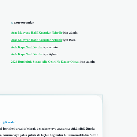
Son yorumlar
Araç Muayene Hafif Kusurlar Nelerdir
için
admin
Araç Muayene Hafif Kusurlar Nelerdir
için
Bora
Açık Kapı Nasıl Yapılır
için
admin
Açık Kapı Nasıl Yapılır
için
Ayhan
2024 Bursluluk Sınavı Aile Geliri Ne Kadar Olmalı
için
admin
m: @karabul
eki içerikleri proaktif olarak denetleme veya araştırma yükümlülüğümüz
a, kurum veya şahıs şirketi ile hiçbir bağlantısı bulunmamaktadır. Sitede