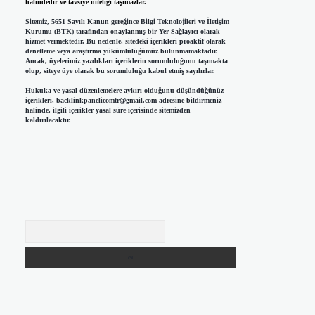
halindedir ve tavsiye niteliği taşımazlar.
Sitemiz, 5651 Sayılı Kanun gereğince Bilgi Teknolojileri ve İletişim
Kurumu (BTK) tarafından onaylanmış bir Yer Sağlayıcı olarak
hizmet vermektedir. Bu nedenle, sitedeki içerikleri proaktif olarak
denetleme veya araştırma yükümlülüğümüz bulunmamaktadır.
Ancak, üyelerimiz yazdıkları içeriklerin sorumluluğunu taşımakta
olup, siteye üye olarak bu sorumluluğu kabul etmiş sayılırlar.
Hukuka ve yasal düzenlemelere aykırı olduğunu düşündüğünüz
içerikleri,
backlinkpanelicomtr@gmail.com
adresine bildirmeniz
halinde, ilgili içerikler yasal süre içerisinde sitemizden
kaldırılacaktır.
Arama