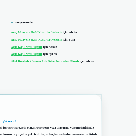
Son yorumlar
Araç Muayene Hafif Kusurlar Nelerdir
için
admin
Araç Muayene Hafif Kusurlar Nelerdir
için
Bora
Açık Kapı Nasıl Yapılır
için
admin
Açık Kapı Nasıl Yapılır
için
Ayhan
2024 Bursluluk Sınavı Aile Geliri Ne Kadar Olmalı
için
admin
m: @karabul
eki içerikleri proaktif olarak denetleme veya araştırma yükümlülüğümüz
a, kurum veya şahıs şirketi ile hiçbir bağlantısı bulunmamaktadır. Sitede