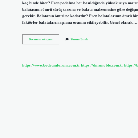
kaç binde biter? Fren pedalına her basıldığında yüksek ısıya maruz 
balatasının ömrü sürüş tarzına ve balata malzemesine göre değişmek
gerekir. Balatanın ömrü ne kadardır? Fren balatalarının ömrü birço
faktörler balataların aşınma oranını etkileyebilir. Genel olarak,…
10
Devamını okuyun
Yorum Bırak
Binde
Balata
Biter
Mi
https://www.bodrumforum.com.tr
https://dmsmoble.com.tr
https://