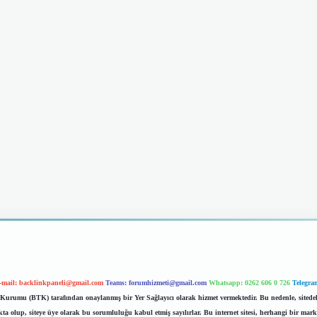
-mail:
backlinkpaneli@gmail.com
Teams:
forumhizmeti@gmail.com
Whatsapp: 0262 606 0 726
Telegra
im Kurumu (BTK) tarafından onaylanmış bir Yer Sağlayıcı olarak hizmet vermektedir. Bu nedenle, sited
 olup, siteye üye olarak bu sorumluluğu kabul etmiş sayılırlar. Bu internet sitesi, herhangi bir mark