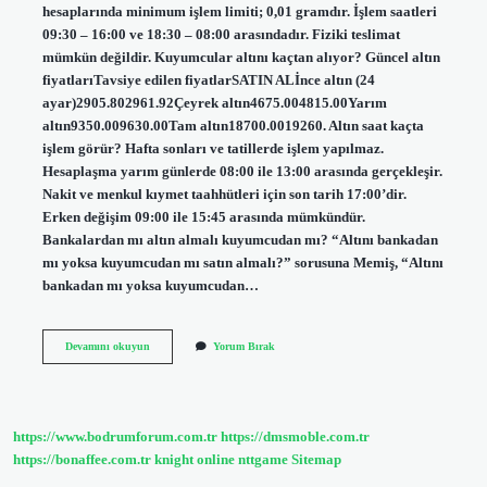
hesaplarında minimum işlem limiti; 0,01 gramdır. İşlem saatleri
09:30 – 16:00 ve 18:30 – 08:00 arasındadır. Fiziki teslimat
mümkün değildir. Kuyumcular altını kaçtan alıyor? Güncel altın
fiyatlarıTavsiye edilen fiyatlarSATIN ALİnce altın (24
ayar)2905.802961.92Çeyrek altın4675.004815.00Yarım
altın9350.009630.00Tam altın18700.0019260. Altın saat kaçta
işlem görür? Hafta sonları ve tatillerde işlem yapılmaz.
Hesaplaşma yarım günlerde 08:00 ile 13:00 arasında gerçekleşir.
Nakit ve menkul kıymet taahhütleri için son tarih 17:00’dir.
Erken değişim 09:00 ile 15:45 arasında mümkündür.
Bankalardan mı altın almalı kuyumcudan mı? “Altını bankadan
mı yoksa kuyumcudan mı satın almalı?” sorusuna Memiş, “Altını
bankadan mı yoksa kuyumcudan…
Kuyumcudan
Devamını okuyun
Yorum Bırak
Altın
Saat
Kaçta
Alınır
https://www.bodrumforum.com.tr
https://dmsmoble.com.tr
https://bonaffee.com.tr
knight online
nttgame
Sitemap