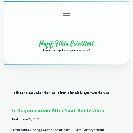
menüyü
Anasayfa
Gizlilik
Yasal
Hakkımızda
aç
Politikası
Uyarı
Hafif Fikir Esintileri
Hayatına neşe katan pratik öneriler!
Etiket:
Bankalardan mı altın almalı kuyumcudan mı
Kuyumcudan Altın Saat Kaçta Alınır
Tarih: Ekim 24, 2024
Altın almak hangi saatlerde alınır? Gram Altın yatırım