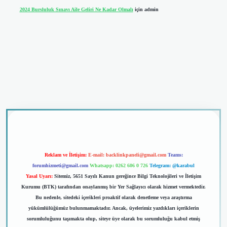
2024 Bursluluk Sınavı Aile Geliri Ne Kadar Olmalı
için
admin
riş
Reklam ve İletişim:
E-mail:
backlinkpaneli@gmail.com
Teams:
forumhizmeti@gmail.com
Whatsapp: 0262 606 0 726
Telegram: @karabul
Yasal Uyarı:
Sitemiz, 5651 Sayılı Kanun gereğince Bilgi Teknolojileri ve İletişim
Kurumu (BTK) tarafından onaylanmış bir Yer Sağlayıcı olarak hizmet vermektedir.
Bu nedenle, sitedeki içerikleri proaktif olarak denetleme veya araştırma
yükümlülüğümüz bulunmamaktadır. Ancak, üyelerimiz yazdıkları içeriklerin
sorumluluğunu taşımakta olup, siteye üye olarak bu sorumluluğu kabul etmiş