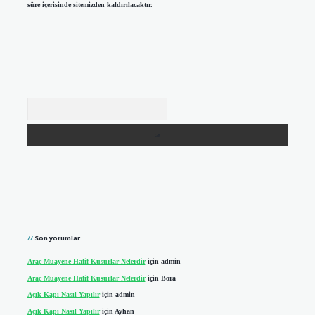
süre içerisinde sitemizden kaldırılacaktır.
Arama
Son yorumlar
Araç Muayene Hafif Kusurlar Nelerdir
için
admin
Araç Muayene Hafif Kusurlar Nelerdir
için
Bora
Açık Kapı Nasıl Yapılır
için
admin
Açık Kapı Nasıl Yapılır
için
Ayhan