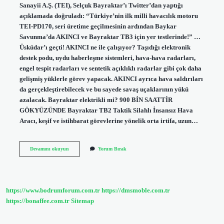
Sanayii A.Ş. (TEI), Selçuk Bayraktar’ı Twitter’dan yaptığı
açıklamada doğruladı: “Türkiye’nin ilk milli havacılık motoru
TEI-PD170, seri üretime geçilmesinin ardından Baykar
Savunma’da AKINCI ve Bayraktar TB3 için yer testlerinde!” …
Üsküdar’ı geçti! AKINCI ne ile çalışıyor? Taşıdığı elektronik
destek podu, uydu haberleşme sistemleri, hava-hava radarları,
engel tespit radarları ve sentetik açıklıklı radarlar gibi çok daha
gelişmiş yüklerle görev yapacak. AKINCI ayrıca hava saldırıları
da gerçekleştirebilecek ve bu sayede savaş uçaklarının yükü
azalacak. Bayraktar elektrikli mi? 900 BİN SAATTİR
GÖKYÜZÜNDE Bayraktar TB2 Taktik Silahlı İnsansız Hava
Aracı, keşif ve istihbarat görevlerine yönelik orta irtifa, uzun…
Akıncı
Devamını okuyun
Yorum Bırak
Elektrikli
Mi
https://www.bodrumforum.com.tr
https://dmsmoble.com.tr
https://bonaffee.com.tr
Sitemap