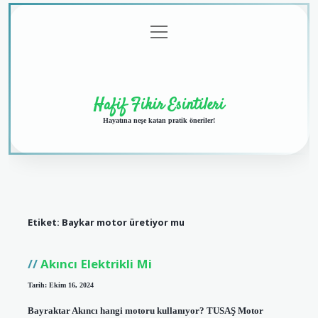
menüyü
Anasayfa
Gizlilik
Yasal
Hakkımızda
aç
Politikası
Uyarı
Hafif Fikir Esintileri
Hayatına neşe katan pratik öneriler!
Etiket:
Baykar motor üretiyor mu
Akıncı Elektrikli Mi
Tarih: Ekim 16, 2024
Bayraktar Akıncı hangi motoru kullanıyor? TUSAŞ Motor