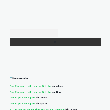
Arama
Son yorumlar
Araç Muayene Hafif Kusurlar Nelerdir
için
admin
Araç Muayene Hafif Kusurlar Nelerdir
için
Bora
Açık Kapı Nasıl Yapılır
için
admin
Açık Kapı Nasıl Yapılır
için
Ayhan
2024 Bursluluk Sınavı Aile Geliri Ne Kadar Olmalı
için
admin