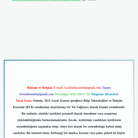
riş
Reklam ve İletişim:
E-mail:
backlinkpaneli@gmail.com
Teams:
forumhizmeti@gmail.com
Whatsapp: 0262 606 0 726
Telegram: @karabul
Yasal Uyarı:
Sitemiz, 5651 Sayılı Kanun gereğince Bilgi Teknolojileri ve İletişim
Kurumu (BTK) tarafından onaylanmış bir Yer Sağlayıcı olarak hizmet vermektedir.
Bu nedenle, sitedeki içerikleri proaktif olarak denetleme veya araştırma
yükümlülüğümüz bulunmamaktadır. Ancak, üyelerimiz yazdıkları içeriklerin
sorumluluğunu taşımakta olup, siteye üye olarak bu sorumluluğu kabul etmiş
sayılırlar. Bu internet sitesi, herhangi bir marka, kurum veya şahıs şirketi ile hiçbir