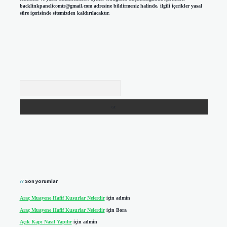
backlinkpanelicomtr@gmail.com
adresine bildirmeniz halinde, ilgili içerikler yasal
süre içerisinde sitemizden kaldırılacaktır.
Arama
Son yorumlar
Araç Muayene Hafif Kusurlar Nelerdir
için
admin
Araç Muayene Hafif Kusurlar Nelerdir
için
Bora
Açık Kapı Nasıl Yapılır
için
admin