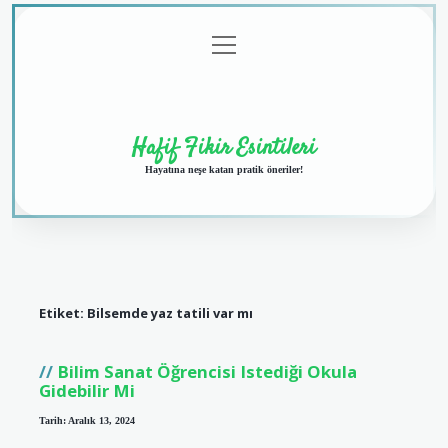
menüyü
Anasayfa
Gizlilik
Yasal
Hakkımızda
aç
Politikası
Uyarı
Hafif Fikir Esintileri
Hayatına neşe katan pratik öneriler!
Etiket:
Bilsemde yaz tatili var mı
Bilim Sanat Öğrencisi Istediği Okula
Gidebilir Mi
Tarih: Aralık 13, 2024