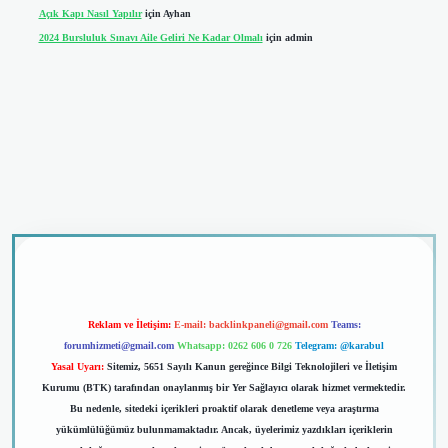
Açık Kapı Nasıl Yapılır
için
Ayhan
2024 Bursluluk Sınavı Aile Geliri Ne Kadar Olmalı
için
admin
dcasino giriş
Reklam ve İletişim:
E-mail:
backlinkpaneli@gmail.com
Teams:
forumhizmeti@gmail.com
Whatsapp: 0262 606 0 726
Telegram: @karabul
Yasal Uyarı:
Sitemiz, 5651 Sayılı Kanun gereğince Bilgi Teknolojileri ve İletişim
Kurumu (BTK) tarafından onaylanmış bir Yer Sağlayıcı olarak hizmet vermektedir.
Bu nedenle, sitedeki içerikleri proaktif olarak denetleme veya araştırma
yükümlülüğümüz bulunmamaktadır. Ancak, üyelerimiz yazdıkları içeriklerin