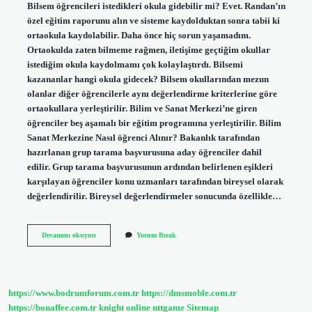
Bilsem öğrencileri istedikleri okula gidebilir mi? Evet. Randan’ın
özel eğitim raporunu alın ve sisteme kaydolduktan sonra tabii ki
ortaokula kaydolabilir. Daha önce hiç sorun yaşamadım.
Ortaokulda zaten bilmeme rağmen, iletişime geçtiğim okullar
istediğim okula kaydolmamı çok kolaylaştırdı. Bilsemi
kazananlar hangi okula gidecek? Bilsem okullarından mezun
olanlar diğer öğrencilerle aynı değerlendirme kriterlerine göre
ortaokullara yerleştirilir. Bilim ve Sanat Merkezi’ne giren
öğrenciler beş aşamalı bir eğitim programına yerleştirilir. Bilim
Sanat Merkezine Nasıl öğrenci Alınır? Bakanlık tarafından
hazırlanan grup tarama başvurusuna aday öğrenciler dahil
edilir. Grup tarama başvurusunun ardından belirlenen eşikleri
karşılayan öğrenciler konu uzmanları tarafından bireysel olarak
değerlendirilir. Bireysel değerlendirmeler sonucunda özellikle…
Bilim
Devamını okuyun
Yorum Bırak
Sanat
Öğrencisi
Istediği
Okula
Gidebilir
https://www.bodrumforum.com.tr
https://dmsmoble.com.tr
Mi
https://bonaffee.com.tr
knight online
nttgame
Sitemap