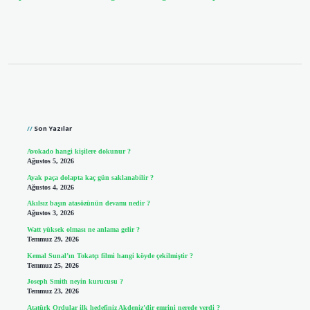
Sidebar
Son Yazılar
Avokado hangi kişilere dokunur ?
Ağustos 5, 2026
Ayak paça dolapta kaç gün saklanabilir ?
Ağustos 4, 2026
Akılsız başın atasözünün devamı nedir ?
Ağustos 3, 2026
Watt yüksek olması ne anlama gelir ?
Temmuz 29, 2026
Kemal Sunal’ın Tokatçı filmi hangi köyde çekilmiştir ?
Temmuz 25, 2026
Joseph Smith neyin kurucusu ?
Temmuz 23, 2026
Atatürk Ordular ilk hedefiniz Akdeniz’dir emrini nerede verdi ?