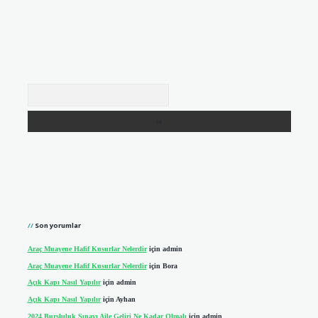
Arama
Son yorumlar
Araç Muayene Hafif Kusurlar Nelerdir
için
admin
Araç Muayene Hafif Kusurlar Nelerdir
için
Bora
Açık Kapı Nasıl Yapılır
için
admin
Açık Kapı Nasıl Yapılır
için
Ayhan
2024 Bursluluk Sınavı Aile Geliri Ne Kadar Olmalı
için
admin