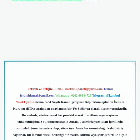
dcasino giriş
Reklam ve İletişim:
E-mail:
backlinkpaneli@gmail.com
Teams:
forumhizmeti@gmail.com
Whatsapp: 0262 606 0 726
Telegram: @karabul
Yasal Uyarı:
Sitemiz, 5651 Sayılı Kanun gereğince Bilgi Teknolojileri ve İletişim
Kurumu (BTK) tarafından onaylanmış bir Yer Sağlayıcı olarak hizmet vermektedir.
Bu nedenle, sitedeki içerikleri proaktif olarak denetleme veya araştırma
yükümlülüğümüz bulunmamaktadır. Ancak, üyelerimiz yazdıkları içeriklerin
sorumluluğunu taşımakta olup, siteye üye olarak bu sorumluluğu kabul etmiş
sayılırlar. Bu internet sitesi, herhangi bir marka, kurum veya şahıs şirketi ile hiçbir