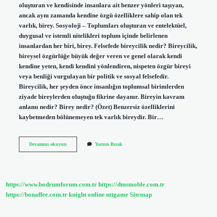
oluşturan ve kendisinde insanlara ait benzer yönleri taşıyan,
ancak aynı zamanda kendine özgü özelliklere sahip olan tek
varlık, birey. Sosyoloji – Toplumları oluşturan ve entelektüel,
duygusal ve istemli nitelikleri toplum içinde belirlenen
insanlardan her biri, birey. Felsefede bireycilik nedir? Bireycilik,
bireysel özgürlüğe büyük değer veren ve genel olarak kendi
kendine yeten, kendi kendini yönlendiren, nispeten özgür bireyi
veya benliği vurgulayan bir politik ve sosyal felsefedir.
Bireycilik, her şeyden önce insanlığın toplumsal birimlerden
ziyade bireylerden oluştuğu fikrine dayanır. Bireyin kavram
anlamı nedir? Birey nedir? (Özet) Benzersiz özelliklerini
kaybetmeden bölünemeyen tek varlık bireydir. Bir…
Felsefede
Devamını okuyun
Yorum Bırak
Birey
Ne
Demektir
https://www.bodrumforum.com.tr
https://dmsmoble.com.tr
https://bonaffee.com.tr
knight online
nttgame
Sitemap