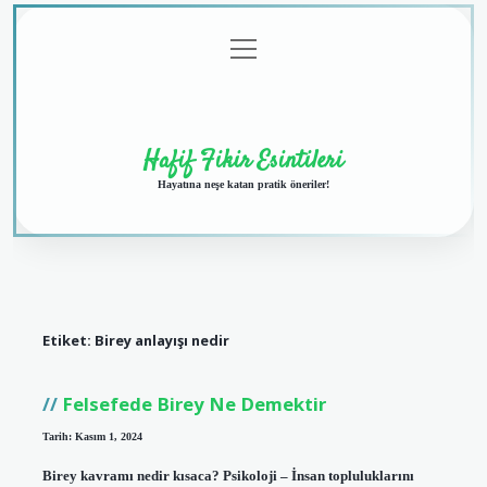
menüyü
Anasayfa
Gizlilik
Yasal
Hakkımızda
aç
Politikası
Uyarı
Hafif Fikir Esintileri
Hayatına neşe katan pratik öneriler!
Etiket:
Birey anlayışı nedir
Felsefede Birey Ne Demektir
Tarih: Kasım 1, 2024
Birey kavramı nedir kısaca? Psikoloji – İnsan topluluklarını