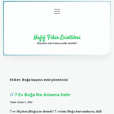
menüyü
Anasayfa
Gizlilik
Yasal
Hakkımızda
aç
Politikası
Uyarı
Hafif Fikir Esintileri
Hayatına neşe katan pratik öneriler!
Etiket:
Boğa kaçıncı evin yöneticisi
7 Ev Boğa Ne Anlama Gelir
Tarih: Ekim 1, 2024
7 ev Alçalan (Boğa) ne demek? 7. eviniz Boğa burcundaysa, ikili