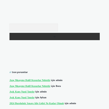
Arama
Son yorumlar
Araç Muayene Hafif Kusurlar Nelerdir
için
admin
Araç Muayene Hafif Kusurlar Nelerdir
için
Bora
Açık Kapı Nasıl Yapılır
için
admin
Açık Kapı Nasıl Yapılır
için
Ayhan
2024 Bursluluk Sınavı Aile Geliri Ne Kadar Olmalı
için
admin