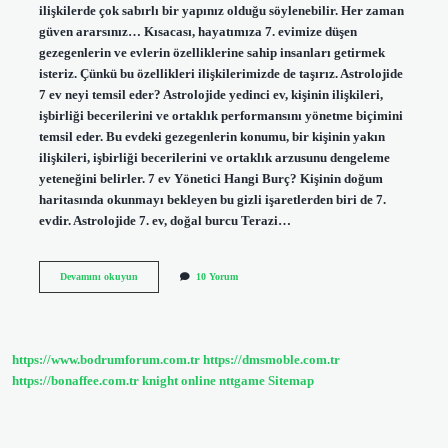
ilişkilerde çok sabırlı bir yapınız olduğu söylenebilir. Her zaman
güven ararsınız… Kısacası, hayatımıza 7. evimize düşen
gezegenlerin ve evlerin özelliklerine sahip insanları getirmek
isteriz. Çünkü bu özellikleri ilişkilerimizde de taşırız. Astrolojide
7 ev neyi temsil eder? Astrolojide yedinci ev, kişinin ilişkileri,
işbirliği becerilerini ve ortaklık performansını yönetme biçimini
temsil eder. Bu evdeki gezegenlerin konumu, bir kişinin yakın
ilişkileri, işbirliği becerilerini ve ortaklık arzusunu dengeleme
yeteneğini belirler. 7 ev Yönetici Hangi Burç? Kişinin doğum
haritasında okunmayı bekleyen bu gizli işaretlerden biri de 7.
evdir. Astrolojide 7. ev, doğal burcu Terazi…
7
Devamını okuyun
10 Yorum
Ev
Boğa
Ne
Anlama
Gelir
https://www.bodrumforum.com.tr
https://dmsmoble.com.tr
https://bonaffee.com.tr
knight online
nttgame
Sitemap