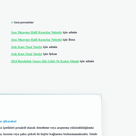
Son yorumlar
Araç Muayene Hafif Kusurlar Nelerdir
için
admin
Araç Muayene Hafif Kusurlar Nelerdir
için
Bora
Açık Kapı Nasıl Yapılır
için
admin
Açık Kapı Nasıl Yapılır
için
Ayhan
2024 Bursluluk Sınavı Aile Geliri Ne Kadar Olmalı
için
admin
m: @karabul
eki içerikleri proaktif olarak denetleme veya araştırma yükümlülüğümüz
a, kurum veya şahıs şirketi ile hiçbir bağlantısı bulunmamaktadır. Sitede