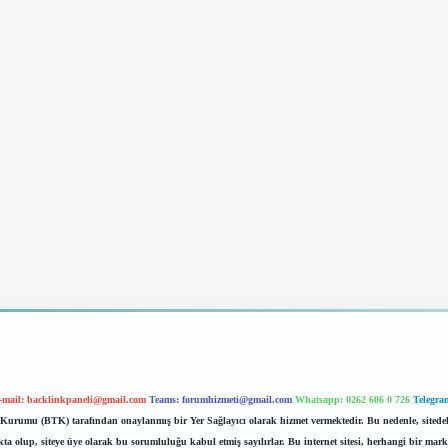
-mail:
backlinkpaneli@gmail.com
Teams:
forumhizmeti@gmail.com
Whatsapp: 0262 606 0 726
Telegra
im Kurumu (BTK) tarafından onaylanmış bir Yer Sağlayıcı olarak hizmet vermektedir. Bu nedenle, sited
 olup, siteye üye olarak bu sorumluluğu kabul etmiş sayılırlar. Bu internet sitesi, herhangi bir mark