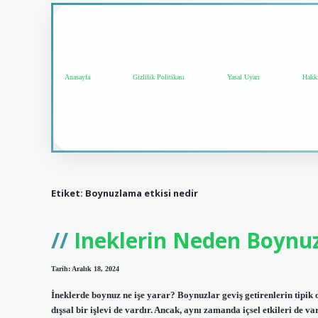
Anasayfa
Gizlilik Politikası
Yasal Uyarı
Hakk
Etiket:
Boynuzlama etkisi nedir
Ineklerin Neden Boynuz
Tarih: Aralık 18, 2024
İneklerde boynuz ne işe yarar? Boynuzlar geviş getirenlerin tipik
dışsal bir işlevi de vardır. Ancak, aynı zamanda içsel etkileri de va