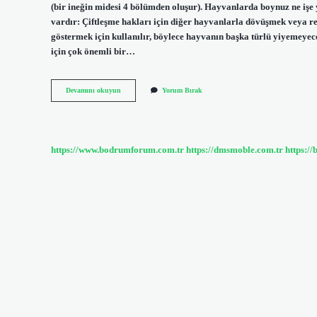
(bir ineğin midesi 4 bölümden oluşur). Hayvanlarda boynuz ne işe 
vardır: Çiftleşme hakları için diğer hayvanlarla dövüşmek veya rek
göstermek için kullanılır, böylece hayvanın başka türlü yiyemeye
için çok önemli bir…
Ineklerin
Devamını okuyun
Yorum Bırak
Neden
Boynuzları
Var
https://www.bodrumforum.com.tr
https://dmsmoble.com.tr
https://