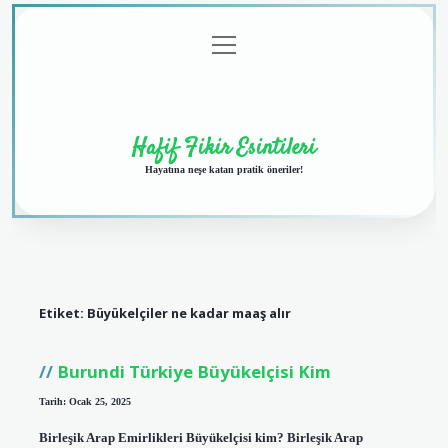
menüyü
Anasayfa
Gizlilik
Yasal
Hakkımızda
aç
Politikası
Uyarı
Hafif Fikir Esintileri
Hayatına neşe katan pratik öneriler!
Etiket:
Büyükelçiler ne kadar maaş alır
Burundi Türkiye Büyükelçisi Kim
Tarih: Ocak 25, 2025
Birleşik Arap Emirlikleri Büyükelçisi kim? Birleşik Arap