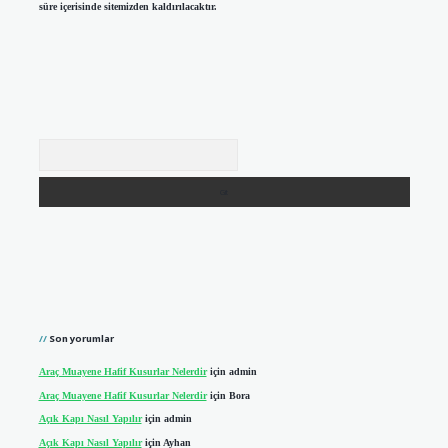
süre içerisinde sitemizden kaldırılacaktır.
Arama
Son yorumlar
Araç Muayene Hafif Kusurlar Nelerdir
için
admin
Araç Muayene Hafif Kusurlar Nelerdir
için
Bora
Açık Kapı Nasıl Yapılır
için
admin
Açık Kapı Nasıl Yapılır
için
Ayhan