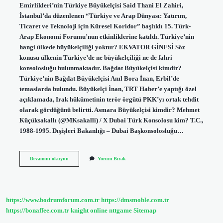
Emirlikleri’nin Türkiye Büyükelçisi Said Thani El Zahiri,
İstanbul’da düzenlenen “Türkiye ve Arap Dünyası: Yatırım,
Ticaret ve Teknoloji için Küresel Koridor” başlıklı 15. Türk-
Arap Ekonomi Forumu’nun etkinliklerine katıldı. Türkiye’nin
hangi ülkede büyükelçiliği yoktur? EKVATOR GİNESİ Söz
konusu ülkenin Türkiye’de ne büyükelçiliği ne de fahri
konsolosluğu bulunmaktadır. Bağdat Büyükelçisi kimdir?
Türkiye’nin Bağdat Büyükelçisi Anıl Bora İnan, Erbil’de
temaslarda bulundu. Büyükelçi İnan, TRT Haber’e yaptığı özel
açıklamada, Irak hükümetinin terör örgütü PKK’yı ortak tehdit
olarak gördüğünü belirtti. Asmara Büyükelçisi kimdir? Mehmet
Küçüksakallı (@MKsakalli) / X Dubai Türk Konsolosu kim? T.C.,
1988-1995. Dışişleri Bakanlığı – Dubai Başkonsolosluğu…
Burundi
Devamını okuyun
Yorum Bırak
Türkiye
Büyükelçisi
Kim
https://www.bodrumforum.com.tr
https://dmsmoble.com.tr
https://bonaffee.com.tr
knight online
nttgame
Sitemap