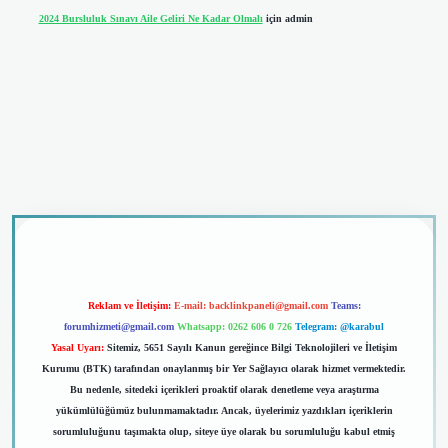
2024 Bursluluk Sınavı Aile Geliri Ne Kadar Olmalı
için
admin
vdcasino giriş
Reklam ve İletişim:
E-mail:
backlinkpaneli@gmail.com
Teams:
forumhizmeti@gmail.com
Whatsapp: 0262 606 0 726
Telegram: @karabul
Yasal Uyarı:
Sitemiz, 5651 Sayılı Kanun gereğince Bilgi Teknolojileri ve İletişim
Kurumu (BTK) tarafından onaylanmış bir Yer Sağlayıcı olarak hizmet vermektedir.
Bu nedenle, sitedeki içerikleri proaktif olarak denetleme veya araştırma
yükümlülüğümüz bulunmamaktadır. Ancak, üyelerimiz yazdıkları içeriklerin
sorumluluğunu taşımakta olup, siteye üye olarak bu sorumluluğu kabul etmiş