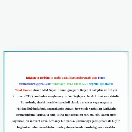
dcasino giriş
Reklam ve İletişim:
E-mail:
backlinkpaneli@gmail.com
Teams:
forumhizmeti@gmail.com
Whatsapp: 0262 606 0 726
Telegram: @karabul
Yasal Uyarı:
Sitemiz, 5651 Sayılı Kanun gereğince Bilgi Teknolojileri ve İletişim
Kurumu (BTK) tarafından onaylanmış bir Yer Sağlayıcı olarak hizmet vermektedir.
Bu nedenle, sitedeki içerikleri proaktif olarak denetleme veya araştırma
yükümlülüğümüz bulunmamaktadır. Ancak, üyelerimiz yazdıkları içeriklerin
sorumluluğunu taşımakta olup, siteye üye olarak bu sorumluluğu kabul etmiş
sayılırlar. Bu internet sitesi, herhangi bir marka, kurum veya şahıs şirketi ile hiçbir
bağlantısı bulunmamaktadır. Sitede yalnızca kendi hazırladığımız makaleler