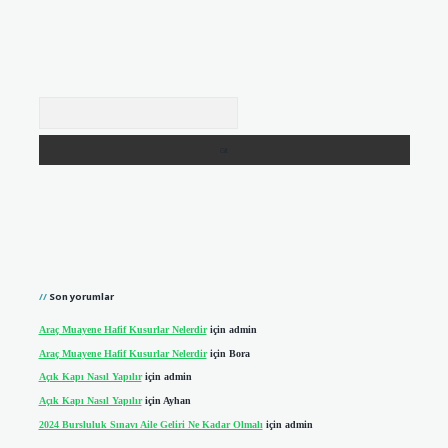
Arama
Son yorumlar
Araç Muayene Hafif Kusurlar Nelerdir
için
admin
Araç Muayene Hafif Kusurlar Nelerdir
için
Bora
Açık Kapı Nasıl Yapılır
için
admin
Açık Kapı Nasıl Yapılır
için
Ayhan
2024 Bursluluk Sınavı Aile Geliri Ne Kadar Olmalı
için
admin