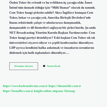
Özden Toker ile evlendi ve bu evlilikten üç çocuğu oldu. İsmet
İnönü’nün damadı olduğu için “Milli Damat” olarak da tanındı.
Cem Toker hangi şirketin sahibi? Akıcı İngilizce konuşan Cem
Toker, bekar ve çocuğu yok. Amerika Birleşik Devletleri’nde
finans sektöründe çalıştı ve uluslararası danışmanlık,
danışmanlık ve dil hizmetleri sağlayan bir şirket kurdu. Şu anda
NET Broadcasting Yönetim Kurulu Başkan Yardımcısıdır. Cem
Toker hangi partiyi destekliyor? Eski başkan Cem Toker sık ​​sık
üniversiteleri ziyaret ediyor ve çeşitli konferanslar düzenliyor.
LDP ayrıca kendisini halka anlatmak ve insanların sorunlarını
dinlemek için halk toplantıları düzenliyor.…
Cem
Devamını okuyun
Yorum Bırak
Toker
Eşi
Kimdir
https://www.bodrumforum.com.tr
https://dmsmoble.com.tr
https://bonaffee.com.tr
knight online
nttgame
Sitemap