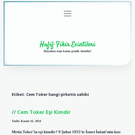
menüyü
Anasayfa
Gizlilik
Yasal
Hakkımızda
aç
Politikası
Uyarı
Hafif Fikir Esintileri
Hayatına neşe katan pratik öneriler!
Etiket:
Cem Toker hangi şirketin sahibi
Cem Toker Eşi Kimdir
Tarih: Kasım 16, 2024
Metin Toker’in eşi kimdir? 9 Şubat 1955’te İsmet İnönü’nün kızı