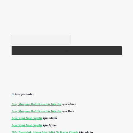
Arama
Son yorumlar
Araç Muayene Hafif Kusurlar Nelerdir
için
admin
Araç Muayene Hafif Kusurlar Nelerdir
için
Bora
Açık Kapı Nasıl Yapılır
için
admin
Açık Kapı Nasıl Yapılır
için
Ayhan
2024 Bursluluk Sınavı Aile Geliri Ne Kadar Olmalı
için
admin