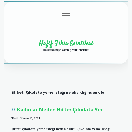
menüyü
Anasayfa
Gizlilik
Yasal
Hakkımızda
aç
Politikası
Uyarı
Hafif Fikir Esintileri
Hayatına neşe katan pratik öneriler!
Etiket:
Çikolata yeme isteği ne eksikliğinden olur
Kadınlar Neden Bitter Çikolata Yer
Tarih: Kasım 13, 2024
Bitter çikolata yeme isteği neden olur? Çikolata yeme isteği