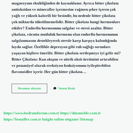
magnezyum eksikliğinden de kaynaklanır. Ayrıca bitter çikolata
antioksidan ve mineraller içermesine rağmen şeker içeren çok
yağlı ve yüksek kalorili bir besindir, bu nedenle bitter çikolata
çok miktarda tüketilmemelidir. Bitter çikolata hangi hormonları
etkiler? Endorfin hormonunu salgılar ve stresi azaltır. Bitter
çikolata, vücutta mutluluk hormonu olan endorfin hormonunun
salgılanmasını destekleyerek stresle karşı karşıya kalındığında
fayda sağlar. Özellikle depresyon gibi ruh sağlığı sorunları
yaşayan kişilere önerilir. Bitter çikolata sertleşmeye iyi gelir mi?
Bitter Çikolata: Kan akışını ve nitrik oksit üretimini artırabilen
ve potansiyel olarak ereksiyon fonksiyonunu iyileştirebilen
flavonoidler içerir. Her gün bitter çikolata…
Kadınlar
Devamını okuyun
Yorum Bırak
Neden
Bitter
Çikolata
Yer
https://www.bodrumforum.com.tr
https://dmsmoble.com.tr
https://bonaffee.com.tr
knight online
nttgame
Sitemap