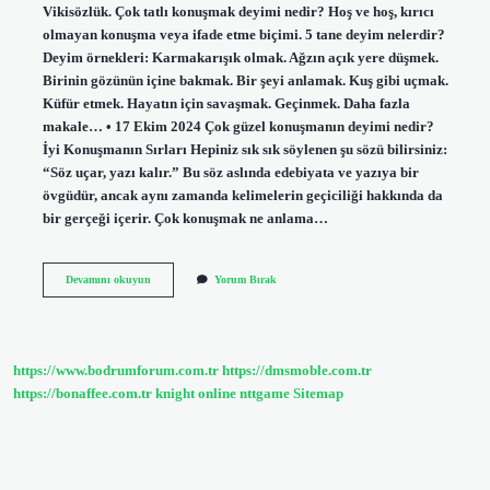
Vikisözlük. Çok tatlı konuşmak deyimi nedir? Hoş ve hoş, kırıcı
olmayan konuşma veya ifade etme biçimi. 5 tane deyim nelerdir?
Deyim örnekleri: Karmakarışık olmak. Ağzın açık yere düşmek.
Birinin gözünün içine bakmak. Bir şeyi anlamak. Kuş gibi uçmak.
Küfür etmek. Hayatın için savaşmak. Geçinmek. Daha fazla
makale… • 17 Ekim 2024 Çok güzel konuşmanın deyimi nedir?
İyi Konuşmanın Sırları Hepiniz sık sık söylenen şu sözü bilirsiniz:
“Söz uçar, yazı kalır.” Bu söz aslında edebiyata ve yazıya bir
övgüdür, ancak aynı zamanda kelimelerin geçiciliği hakkında da
bir gerçeği içerir. Çok konuşmak ne anlama…
Çok
Devamını okuyun
Yorum Bırak
Konuşmak
Hangi
Deyim
https://www.bodrumforum.com.tr
https://dmsmoble.com.tr
https://bonaffee.com.tr
knight online
nttgame
Sitemap