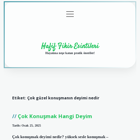
menüyü
Anasayfa
Gizlilik
Yasal
Hakkımızda
aç
Politikası
Uyarı
Hafif Fikir Esintileri
Hayatına neşe katan pratik öneriler!
Etiket:
Çok güzel konuşmanın deyimi nedir
Çok Konuşmak Hangi Deyim
Tarih: Ocak 25, 2025
Çok konuşmak deyimi nedir? yüksek sesle konuşmak – ​​