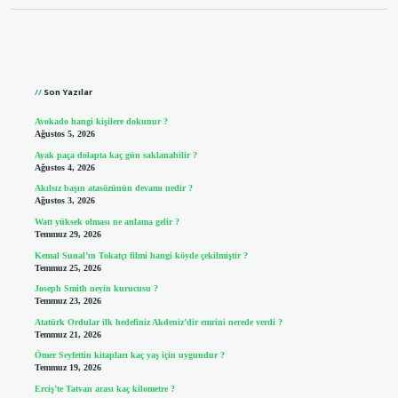
Sidebar
Son Yazılar
Avokado hangi kişilere dokunur ?
Ağustos 5, 2026
Ayak paça dolapta kaç gün saklanabilir ?
Ağustos 4, 2026
Akılsız başın atasözünün devamı nedir ?
Ağustos 3, 2026
Watt yüksek olması ne anlama gelir ?
Temmuz 29, 2026
Kemal Sunal’ın Tokatçı filmi hangi köyde çekilmiştir ?
Temmuz 25, 2026
Joseph Smith neyin kurucusu ?
Temmuz 23, 2026
Atatürk Ordular ilk hedefiniz Akdeniz’dir emrini nerede verdi ?
Temmuz 21, 2026
Ömer Seyfettin kitapları kaç yaş için uygundur ?
Temmuz 19, 2026
Erciş’te Tatvan arası kaç kilometre ?