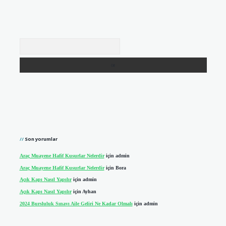
Arama
Son yorumlar
Araç Muayene Hafif Kusurlar Nelerdir
için
admin
Araç Muayene Hafif Kusurlar Nelerdir
için
Bora
Açık Kapı Nasıl Yapılır
için
admin
Açık Kapı Nasıl Yapılır
için
Ayhan
2024 Bursluluk Sınavı Aile Geliri Ne Kadar Olmalı
için
admin