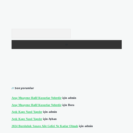
Arama
Son yorumlar
Araç Muayene Hafif Kusurlar Nelerdir
için
admin
Araç Muayene Hafif Kusurlar Nelerdir
için
Bora
Açık Kapı Nasıl Yapılır
için
admin
Açık Kapı Nasıl Yapılır
için
Ayhan
2024 Bursluluk Sınavı Aile Geliri Ne Kadar Olmalı
için
admin