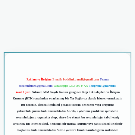
dcasino giriş
Reklam ve İletişim:
E-mail:
backlinkpaneli@gmail.com
Teams:
forumhizmeti@gmail.com
Whatsapp: 0262 606 0 726
Telegram: @karabul
Yasal Uyarı:
Sitemiz, 5651 Sayılı Kanun gereğince Bilgi Teknolojileri ve İletişim
Kurumu (BTK) tarafından onaylanmış bir Yer Sağlayıcı olarak hizmet vermektedir.
Bu nedenle, sitedeki içerikleri proaktif olarak denetleme veya araştırma
yükümlülüğümüz bulunmamaktadır. Ancak, üyelerimiz yazdıkları içeriklerin
sorumluluğunu taşımakta olup, siteye üye olarak bu sorumluluğu kabul etmiş
sayılırlar. Bu internet sitesi, herhangi bir marka, kurum veya şahıs şirketi ile hiçbir
bağlantısı bulunmamaktadır. Sitede yalnızca kendi hazırladığımız makaleler