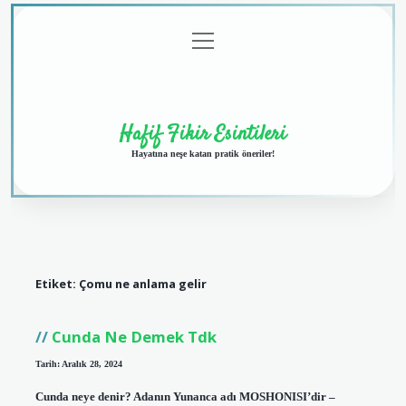
menüyü
Anasayfa
Gizlilik
Yasal
Hakkımızda
aç
Politikası
Uyarı
Hafif Fikir Esintileri
Hayatına neşe katan pratik öneriler!
Etiket:
Çomu ne anlama gelir
Cunda Ne Demek Tdk
Tarih: Aralık 28, 2024
Cunda neye denir? Adanın Yunanca adı MOSHONISI’dir –