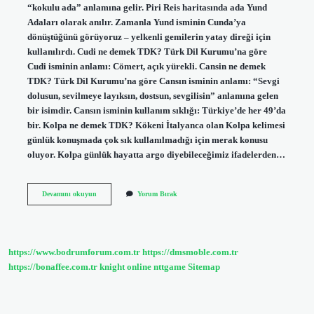
“kokulu ada” anlamına gelir. Piri Reis haritasında ada Yund
Adaları olarak anılır. Zamanla Yund isminin Cunda’ya
dönüştüğünü görüyoruz – yelkenli gemilerin yatay direği için
kullanılırdı. Cudi ne demek TDK? Türk Dil Kurumu’na göre
Cudi isminin anlamı: Cömert, açık yürekli. Cansin ne demek
TDK? Türk Dil Kurumu’na göre Cansın isminin anlamı: “Sevgi
dolusun, sevilmeye layıksın, dostsun, sevgilisin” anlamına gelen
bir isimdir. Cansın isminin kullanım sıklığı: Türkiye’de her 49’da
bir. Kolpa ne demek TDK? Kökeni İtalyanca olan Kolpa kelimesi
günlük konuşmada çok sık kullanılmadığı için merak konusu
oluyor. Kolpa günlük hayatta argo diyebileceğimiz ifadelerden…
Cunda
Devamını okuyun
Yorum Bırak
Ne
Demek
Tdk
https://www.bodrumforum.com.tr
https://dmsmoble.com.tr
https://bonaffee.com.tr
knight online
nttgame
Sitemap