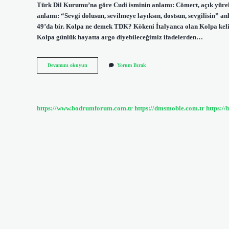
Türk Dil Kurumu’na göre Cudi isminin anlamı: Cömert, açık yür
anlamı: “Sevgi dolusun, sevilmeye layıksın, dostsun, sevgilisin” an
49’da bir. Kolpa ne demek TDK? Kökeni İtalyanca olan Kolpa keli
Kolpa günlük hayatta argo diyebileceğimiz ifadelerden…
Cunda
Devamını okuyun
Yorum Bırak
Ne
Demek
Tdk
https://www.bodrumforum.com.tr
https://dmsmoble.com.tr
https://