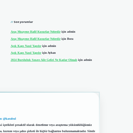
Son yorumlar
Araç Muayene Hafif Kusurlar Nelerdir
için
admin
Araç Muayene Hafif Kusurlar Nelerdir
için
Bora
Açık Kapı Nasıl Yapılır
için
admin
Açık Kapı Nasıl Yapılır
için
Ayhan
2024 Bursluluk Sınavı Aile Geliri Ne Kadar Olmalı
için
admin
m: @karabul
eki içerikleri proaktif olarak denetleme veya araştırma yükümlülüğümüz
a, kurum veya şahıs şirketi ile hiçbir bağlantısı bulunmamaktadır. Sitede