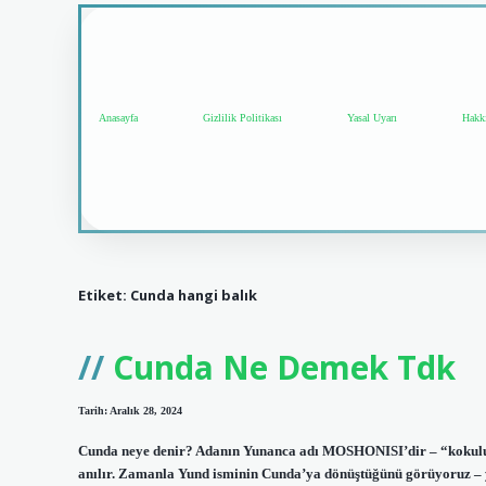
Anasayfa
Gizlilik Politikası
Yasal Uyarı
Hakk
Etiket:
Cunda hangi balık
Cunda Ne Demek Tdk
Tarih: Aralık 28, 2024
Cunda neye denir? Adanın Yunanca adı MOSHONISI’dir – “kokulu a
anılır. Zamanla Yund isminin Cunda’ya dönüştüğünü görüyoruz – ye