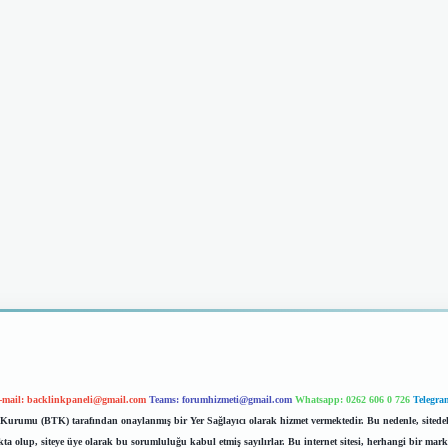
-mail:
backlinkpaneli@gmail.com
Teams:
forumhizmeti@gmail.com
Whatsapp: 0262 606 0 726
Telegra
im Kurumu (BTK) tarafından onaylanmış bir Yer Sağlayıcı olarak hizmet vermektedir. Bu nedenle, sited
 olup, siteye üye olarak bu sorumluluğu kabul etmiş sayılırlar. Bu internet sitesi, herhangi bir mark