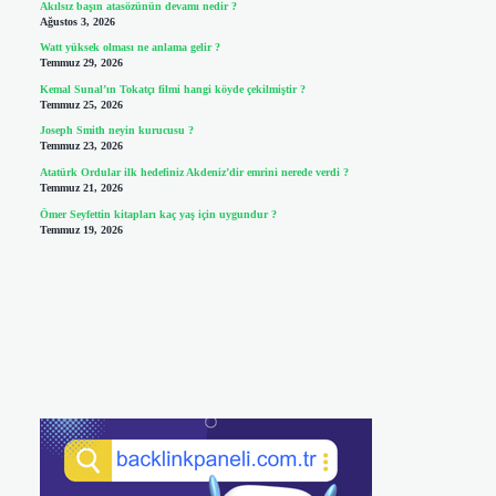
Akılsız başın atasözünün devamı nedir ?
Ağustos 3, 2026
Watt yüksek olması ne anlama gelir ?
Temmuz 29, 2026
Kemal Sunal’ın Tokatçı filmi hangi köyde çekilmiştir ?
Temmuz 25, 2026
Joseph Smith neyin kurucusu ?
Temmuz 23, 2026
Atatürk Ordular ilk hedefiniz Akdeniz’dir emrini nerede verdi ?
Temmuz 21, 2026
Ömer Seyfettin kitapları kaç yaş için uygundur ?
Temmuz 19, 2026