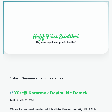
menüyü
Anasayfa
Gizlilik
Yasal
Hakkımızda
aç
Politikası
Uyarı
Hafif Fikir Esintileri
Hayatına neşe katan pratik öneriler!
Etiket:
Deyimin anlamı ne demek
Yüreği Kararmak Deyimi Ne Demek
Tarih: Aralık 28, 2024
Yürek karartmak ne demek? Kalbin Kararması AÇIKLAMA: