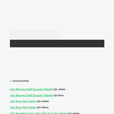
Arama
Son yorumlar
Araç Muayene Hafif Kusurlar Nelerdir
için
admin
Araç Muayene Hafif Kusurlar Nelerdir
için
Bora
Açık Kapı Nasıl Yapılır
için
admin
Açık Kapı Nasıl Yapılır
için
Ayhan
2024 Bursluluk Sınavı Aile Geliri Ne Kadar Olmalı
için
admin