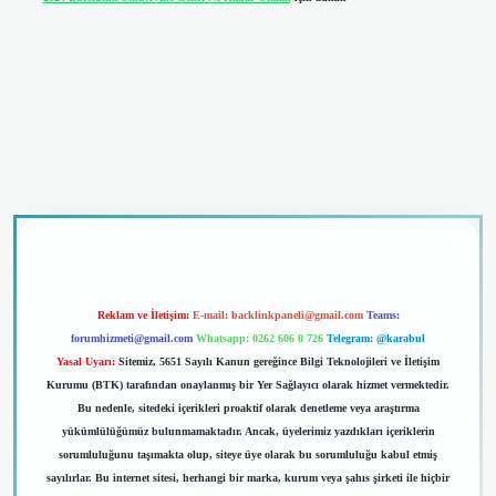
dcasino giriş
Reklam ve İletişim:
E-mail:
backlinkpaneli@gmail.com
Teams:
forumhizmeti@gmail.com
Whatsapp: 0262 606 0 726
Telegram: @karabul
Yasal Uyarı:
Sitemiz, 5651 Sayılı Kanun gereğince Bilgi Teknolojileri ve İletişim
Kurumu (BTK) tarafından onaylanmış bir Yer Sağlayıcı olarak hizmet vermektedir.
Bu nedenle, sitedeki içerikleri proaktif olarak denetleme veya araştırma
yükümlülüğümüz bulunmamaktadır. Ancak, üyelerimiz yazdıkları içeriklerin
sorumluluğunu taşımakta olup, siteye üye olarak bu sorumluluğu kabul etmiş
sayılırlar. Bu internet sitesi, herhangi bir marka, kurum veya şahıs şirketi ile hiçbir