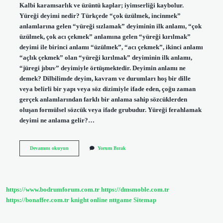
Kalbi karamsarlık ve üzüntü kaplar; iyimserliği kaybolur.
Yüreği deyimi nedir? Türkçede “çok üzülmek, incinmek”
anlamlarına gelen “yüreği sızlamak” deyiminin ilk anlamı, “çok
üzülmek, çok acı çekmek” anlamına gelen “yüreği kırılmak”
deyimi ile birinci anlamı “üzülmek”, “acı çekmek”, ikinci anlamı
“açlık çekmek” olan “yüreği kırılmak” deyiminin ilk anlamı,
“jüregi jıbuv” deyimiyle örtüşmektedir. Deyimin anlamı ne
demek? Dilbilimde deyim, kavram ve durumları hoş bir dille
veya belirli bir yapı veya söz dizimiyle ifade eden, çoğu zaman
gerçek anlamlarından farklı bir anlama sahip sözcüklerden
oluşan formülsel sözcük veya ifade grubudur. Yüreği ferahlamak
deyimi ne anlama gelir?…
Yüreği
Devamını okuyun
Yorum Bırak
Kararmak
Deyimi
Ne
Demek
https://www.bodrumforum.com.tr
https://dmsmoble.com.tr
https://bonaffee.com.tr
knight online
nttgame
Sitemap