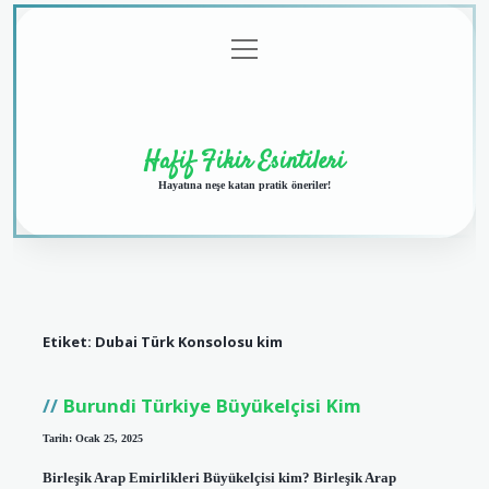
menüyü
Anasayfa
Gizlilik
Yasal
Hakkımızda
aç
Politikası
Uyarı
Hafif Fikir Esintileri
Hayatına neşe katan pratik öneriler!
Etiket:
Dubai Türk Konsolosu kim
Burundi Türkiye Büyükelçisi Kim
Tarih: Ocak 25, 2025
Birleşik Arap Emirlikleri Büyükelçisi kim? Birleşik Arap