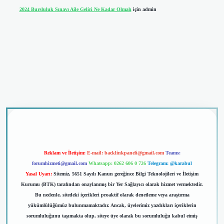
2024 Bursluluk Sınavı Aile Geliri Ne Kadar Olmalı
için
admin
sino giriş
Reklam ve İletişim:
E-mail:
backlinkpaneli@gmail.com
Teams:
forumhizmeti@gmail.com
Whatsapp: 0262 606 0 726
Telegram: @karabul
Yasal Uyarı:
Sitemiz, 5651 Sayılı Kanun gereğince Bilgi Teknolojileri ve İletişim
Kurumu (BTK) tarafından onaylanmış bir Yer Sağlayıcı olarak hizmet vermektedir.
Bu nedenle, sitedeki içerikleri proaktif olarak denetleme veya araştırma
yükümlülüğümüz bulunmamaktadır. Ancak, üyelerimiz yazdıkları içeriklerin
sorumluluğunu taşımakta olup, siteye üye olarak bu sorumluluğu kabul etmiş