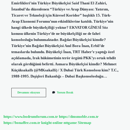
Emirlikleri’nin Türkiye Büyükelçisi Said Thani El Zahiri,
İstanbul’da düzenlenen “Türkiye ve Arap Dünyası: Yatırım,
Ticaret ve Teknoloji için Küresel Koridor” başlıklı 15. Türk-
Arap Ekonomi Forumu’nun etkinliklerine katıldı. Türkiye’nin
hangi ülkede büyükelçiliği yoktur? EKVATOR GİNESİ Söz
konusu ülkenin Türkiye’de ne büyükelçiliği ne de fahri
konsolosluğu bulunmaktadır. Bağdat Büyükelçisi kimdir?
Türkiye’nin Bağdat Büyükelçisi Anıl Bora İnan, Erbil’de
temaslarda bulundu. Büyükelçi İnan, TRT Haber’e yaptığı özel
açıklamada, Irak hükümetinin terör örgütü PKK’yı ortak tehdit
olarak gördüğünü belirtti. Asmara Büyükelçisi kimdir? Mehmet
Küçüksakallı (@MKsakalli) / X Dubai Türk Konsolosu kim? T.C.,
1988-1995. Dışişleri Bakanlığı – Dubai Başkonsolosluğu…
Burundi
Devamını okuyun
Yorum Bırak
Türkiye
Büyükelçisi
Kim
https://www.bodrumforum.com.tr
https://dmsmoble.com.tr
https://bonaffee.com.tr
knight online
nttgame
Sitemap