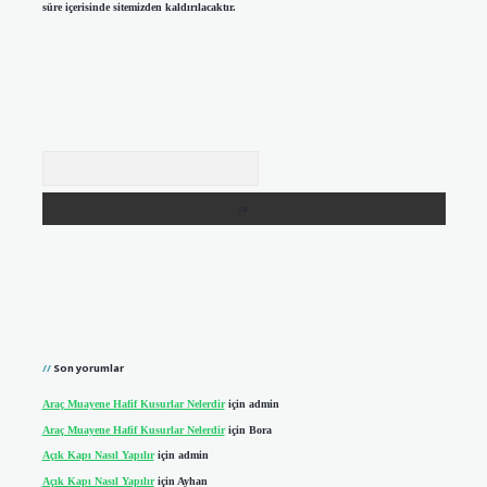
süre içerisinde sitemizden kaldırılacaktır.
Arama
Son yorumlar
Araç Muayene Hafif Kusurlar Nelerdir
için
admin
Araç Muayene Hafif Kusurlar Nelerdir
için
Bora
Açık Kapı Nasıl Yapılır
için
admin
Açık Kapı Nasıl Yapılır
için
Ayhan