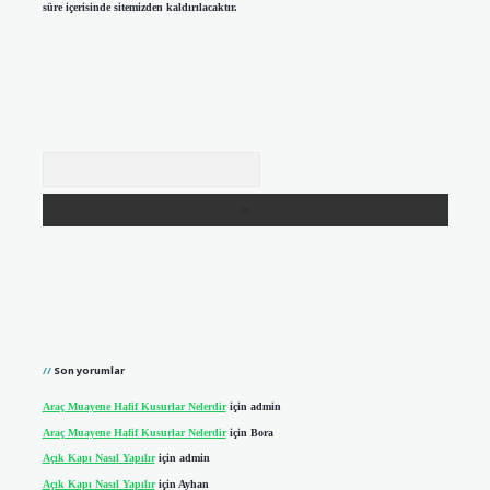
süre içerisinde sitemizden kaldırılacaktır.
Arama
Son yorumlar
Araç Muayene Hafif Kusurlar Nelerdir
için
admin
Araç Muayene Hafif Kusurlar Nelerdir
için
Bora
Açık Kapı Nasıl Yapılır
için
admin
Açık Kapı Nasıl Yapılır
için
Ayhan