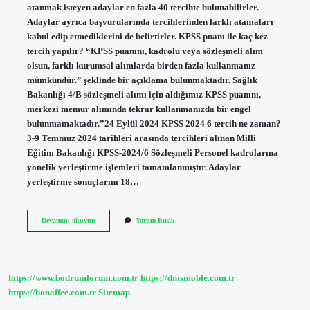
atanmak isteyen adaylar en fazla 40 tercihte bulunabilirler.
Adaylar ayrıca başvurularında tercihlerinden farklı atamaları
kabul edip etmediklerini de belirtirler. KPSS puanı ile kaç kez
tercih yapılır? “KPSS puanını, kadrolu veya sözleşmeli alım
olsun, farklı kurumsal alımlarda birden fazla kullanmanız
mümkündür.” şeklinde bir açıklama bulunmaktadır. Sağlık
Bakanlığı 4/B sözleşmeli alımı için aldığımız KPSS puanını,
merkezi memur alımında tekrar kullanmanızda bir engel
bulunmamaktadır.”24 Eylül 2024 KPSS 2024 6 tercih ne zaman?
3-9 Temmuz 2024 tarihleri ​​arasında tercihleri ​​alınan Milli
Eğitim Bakanlığı KPSS-2024/6 Sözleşmeli Personel kadrolarına
yönelik yerleştirme işlemleri tamamlanmıştır. Adaylar
yerleştirme sonuçlarını 18…
Kpss
Devamını okuyun
Yorum Bırak
Kaç
Tercih
Hakkı
Var
2023
https://www.bodrumforum.com.tr
https://dmsmoble.com.tr
https://bonaffee.com.tr
Sitemap