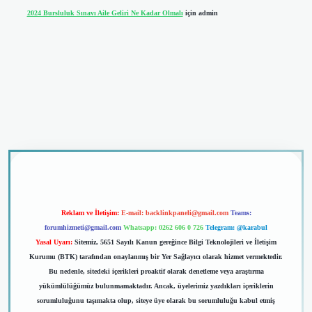
2024 Bursluluk Sınavı Aile Geliri Ne Kadar Olmalı
için
admin
iriş
Reklam ve İletişim:
E-mail:
backlinkpaneli@gmail.com
Teams:
forumhizmeti@gmail.com
Whatsapp: 0262 606 0 726
Telegram: @karabul
Yasal Uyarı:
Sitemiz, 5651 Sayılı Kanun gereğince Bilgi Teknolojileri ve İletişim
Kurumu (BTK) tarafından onaylanmış bir Yer Sağlayıcı olarak hizmet vermektedir.
Bu nedenle, sitedeki içerikleri proaktif olarak denetleme veya araştırma
yükümlülüğümüz bulunmamaktadır. Ancak, üyelerimiz yazdıkları içeriklerin
sorumluluğunu taşımakta olup, siteye üye olarak bu sorumluluğu kabul etmiş