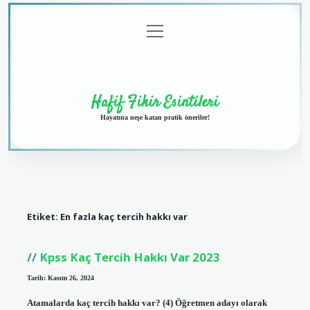
menüyü
Anasayfa
Gizlilik
Yasal
Hakkımızda
aç
Politikası
Uyarı
Hafif Fikir Esintileri
Hayatına neşe katan pratik öneriler!
Etiket:
En fazla kaç tercih hakkı var
Kpss Kaç Tercih Hakkı Var 2023
Tarih: Kasım 26, 2024
Atamalarda kaç tercih hakkı var? (4) Öğretmen adayı olarak