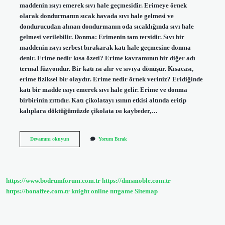
maddenin ısıyı emerek sıvı hale geçmesidir. Erimeye örnek
olarak dondurmanın sıcak havada sıvı hale gelmesi ve
dondurucudan alınan dondurmanın oda sıcaklığında sıvı hale
gelmesi verilebilir. Donma: Erimenin tam tersidir. Sıvı bir
maddenin ısıyı serbest bırakarak katı hale geçmesine donma
denir. Erime nedir kısa özeti? Erime kavramının bir diğer adı
termal füzyondur. Bir katı ısı alır ve sıvıya dönüşür. Kısacası,
erime fiziksel bir olaydır. Erime nedir örnek veriniz? Eridiğinde
katı bir madde ısıyı emerek sıvı hale gelir. Erime ve donma
birbirinin zıttıdır. Katı çikolatayı ısının etkisi altında eritip
kalıplara döktüğümüzde çikolata ısı kaybeder,…
Erimenin
Devamını okuyun
Yorum Bırak
Özellikleri
Nelerdir
https://www.bodrumforum.com.tr
https://dmsmoble.com.tr
https://bonaffee.com.tr
knight online
nttgame
Sitemap