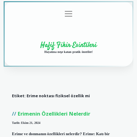
menüyü
Anasayfa
Gizlilik
Yasal
Hakkımızda
aç
Politikası
Uyarı
Hafif Fikir Esintileri
Hayatına neşe katan pratik öneriler!
Etiket:
Erime noktası fiziksel özellik mi
Erimenin Özellikleri Nelerdir
Tarih: Ekim 21, 2024
Erime ve donmanın özellikleri nelerdir? Erime: Katı bir