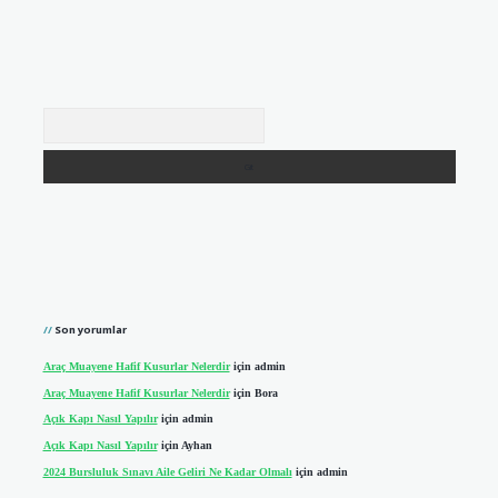
Arama
Son yorumlar
Araç Muayene Hafif Kusurlar Nelerdir
için
admin
Araç Muayene Hafif Kusurlar Nelerdir
için
Bora
Açık Kapı Nasıl Yapılır
için
admin
Açık Kapı Nasıl Yapılır
için
Ayhan
2024 Bursluluk Sınavı Aile Geliri Ne Kadar Olmalı
için
admin