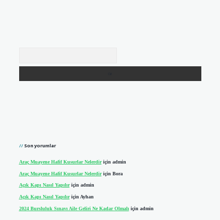
Arama
Son yorumlar
Araç Muayene Hafif Kusurlar Nelerdir
için
admin
Araç Muayene Hafif Kusurlar Nelerdir
için
Bora
Açık Kapı Nasıl Yapılır
için
admin
Açık Kapı Nasıl Yapılır
için
Ayhan
2024 Bursluluk Sınavı Aile Geliri Ne Kadar Olmalı
için
admin