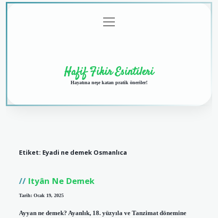
menüyü
Anasayfa
Gizlilik
Yasal
Hakkımızda
aç
Politikası
Uyarı
Hafif Fikir Esintileri
Hayatına neşe katan pratik öneriler!
Etiket:
Eyadi ne demek Osmanlıca
Ityân Ne Demek
Tarih: Ocak 19, 2025
Ayyan ne demek? Ayanlık, 18. yüzyıla ve Tanzimat dönemine