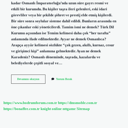
kadar Osmanlı İmparatorluğu’nda uzun süre gayrı resmi ve
etkili bir kurumdu. Bu kişiler taşra ileri gelenleri, eski idari
görevliler veya bir şekilde şöhret ve prestij elde etmiş kişilerdi.
Bir süre sonra soylular sisteme dahil edildi. Bunların arasında en
öne çıkanlar eski yöneticilerdi. Tamim ismi ne demek? Türk Dil
Kurumu açısından ise Temim kelimesi daha çok “her tarafta”
anlamında ifade edilmektedir. Ayyar ne demek Osmanlıca?
Arapça ayyâr kelimesi sözlükte “çok gezen, akıllı, kurnaz, cesur
ve girişimci kişi” anlamına gelmektedir. Ayan ne demek
Karadeniz? Osmanlı döneminde, taşrada, kazalarda ve
belediyelerde çeşitli sosyal ve…
Ityân
Devamını okuyun
Yorum Bırak
Ne
Demek
https://www.bodrumforum.com.tr
https://dmsmoble.com.tr
https://bonaffee.com.tr
knight online
nttgame
Sitemap