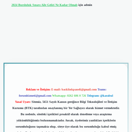
2024 Bursluluk Sınavı Aile Geliri Ne Kadar Olmalı
için
admin
dcasino giriş
Reklam ve İletişim:
E-mail:
backlinkpaneli@gmail.com
Teams:
forumhizmeti@gmail.com
Whatsapp: 0262 606 0 726
Telegram: @karabul
Yasal Uyarı:
Sitemiz, 5651 Sayılı Kanun gereğince Bilgi Teknolojileri ve İletişim
Kurumu (BTK) tarafından onaylanmış bir Yer Sağlayıcı olarak hizmet vermektedir.
Bu nedenle, sitedeki içerikleri proaktif olarak denetleme veya araştırma
yükümlülüğümüz bulunmamaktadır. Ancak, üyelerimiz yazdıkları içeriklerin
sorumluluğunu taşımakta olup, siteye üye olarak bu sorumluluğu kabul etmiş