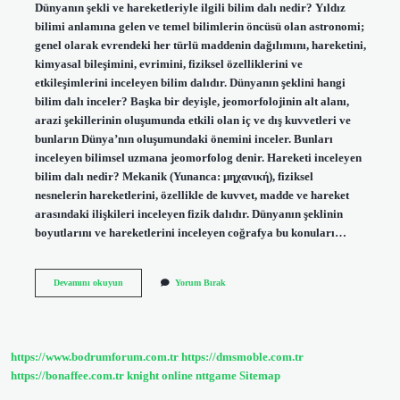
Dünyanın şekli ve hareketleriyle ilgili bilim dalı nedir? Yıldız
bilimi anlamına gelen ve temel bilimlerin öncüsü olan astronomi;
genel olarak evrendeki her türlü maddenin dağılımını, hareketini,
kimyasal bileşimini, evrimini, fiziksel özelliklerini ve
etkileşimlerini inceleyen bilim dalıdır. Dünyanın şeklini hangi
bilim dalı inceler? Başka bir deyişle, jeomorfolojinin alt alanı,
arazi şekillerinin oluşumunda etkili olan iç ve dış kuvvetleri ve
bunların Dünya’nın oluşumundaki önemini inceler. Bunları
inceleyen bilimsel uzmana jeomorfolog denir. Hareketi inceleyen
bilim dalı nedir? Mekanik (Yunanca: μηχανική), fiziksel
nesnelerin hareketlerini, özellikle de kuvvet, madde ve hareket
arasındaki ilişkileri inceleyen fizik dalıdır. Dünyanın şeklinin
boyutlarını ve hareketlerini inceleyen coğrafya bu konuları…
Dünyanın
Devamını okuyun
Yorum Bırak
Şekli
Ve
Hareketlerini
Inceleyen
Bilim
https://www.bodrumforum.com.tr
https://dmsmoble.com.tr
Dalı
Nedir
https://bonaffee.com.tr
knight online
nttgame
Sitemap