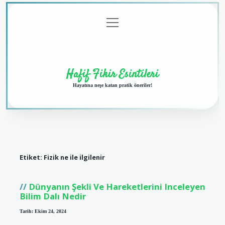
menüyü
Anasayfa
Gizlilik
Yasal
Hakkımızda
aç
Politikası
Uyarı
Hafif Fikir Esintileri
Hayatına neşe katan pratik öneriler!
Etiket:
Fizik ne ile ilgilenir
Dünyanın Şekli Ve Hareketlerini Inceleyen
Bilim Dalı Nedir
Tarih: Ekim 24, 2024