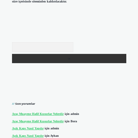
süre içerisinde sitemizden kaldırılacaktır.
Arama
Son yorumlar
Araç Muayene Hafif Kusurlar Nelerdir
için
admin
Araç Muayene Hafif Kusurlar Nelerdir
için
Bora
Açık Kapı Nasıl Yapılır
için
admin
Açık Kapı Nasıl Yapılır
için
Ayhan