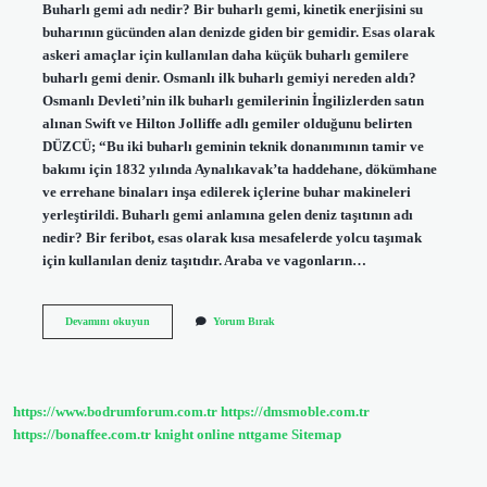
Buharlı gemi adı nedir? Bir buharlı gemi, kinetik enerjisini su
buharının gücünden alan denizde giden bir gemidir. Esas olarak
askeri amaçlar için kullanılan daha küçük buharlı gemilere
buharlı gemi denir. Osmanlı ilk buharlı gemiyi nereden aldı?
Osmanlı Devleti’nin ilk buharlı gemilerinin İngilizlerden satın
alınan Swift ve Hilton Jolliffe adlı gemiler olduğunu belirten
DÜZCÜ; “Bu iki buharlı geminin teknik donanımının tamir ve
bakımı için 1832 yılında Aynalıkavak’ta haddehane, dökümhane
ve errehane binaları inşa edilerek içlerine buhar makineleri
yerleştirildi. Buharlı gemi anlamına gelen deniz taşıtının adı
nedir? Bir feribot, esas olarak kısa mesafelerde yolcu taşımak
için kullanılan deniz taşıtıdır. Araba ve vagonların…
Ilk
Devamını okuyun
Yorum Bırak
Buharlı
Osmanlı
Gemisine
Ne
Ad
https://www.bodrumforum.com.tr
https://dmsmoble.com.tr
Verilmiştir
https://bonaffee.com.tr
knight online
nttgame
Sitemap