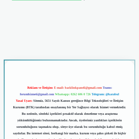
riş
Reklam ve İletişim:
E-mail:
backlinkpaneli@gmail.com
Teams:
forumhizmeti@gmail.com
Whatsapp: 0262 606 0 726
Telegram: @karabul
Yasal Uyarı:
Sitemiz, 5651 Sayılı Kanun gereğince Bilgi Teknolojileri ve İletişim
Kurumu (BTK) tarafından onaylanmış bir Yer Sağlayıcı olarak hizmet vermektedir.
Bu nedenle, sitedeki içerikleri proaktif olarak denetleme veya araştırma
yükümlülüğümüz bulunmamaktadır. Ancak, üyelerimiz yazdıkları içeriklerin
sorumluluğunu taşımakta olup, siteye üye olarak bu sorumluluğu kabul etmiş
sayılırlar. Bu internet sitesi, herhangi bir marka, kurum veya şahıs şirketi ile hiçbir