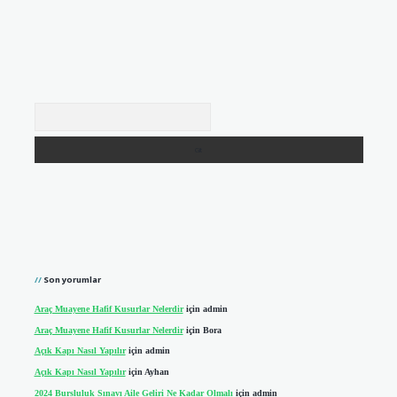
Arama
Son yorumlar
Araç Muayene Hafif Kusurlar Nelerdir
için
admin
Araç Muayene Hafif Kusurlar Nelerdir
için
Bora
Açık Kapı Nasıl Yapılır
için
admin
Açık Kapı Nasıl Yapılır
için
Ayhan
2024 Bursluluk Sınavı Aile Geliri Ne Kadar Olmalı
için
admin