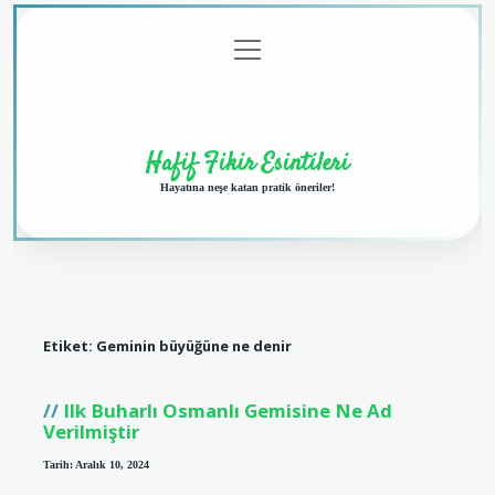
menüyü
Anasayfa
Gizlilik
Yasal
Hakkımızda
aç
Politikası
Uyarı
Hafif Fikir Esintileri
Hayatına neşe katan pratik öneriler!
Etiket:
Geminin büyüğüne ne denir
Ilk Buharlı Osmanlı Gemisine Ne Ad
Verilmiştir
Tarih: Aralık 10, 2024