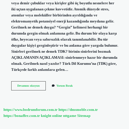
veya demir çubuklar veya kirişler gibi üç boyutlu nesnelere her
iki uçtan uygulanan çekme kuvvetidir. Atomik düzeyde stres,
atomlar veya moleküller birbirinden ayrıldığında ve
elektromanyetik potansiyel enerji kazandığında meydana gelir.
Gerilmek ne demek duygu? “Gergin” kelimesi herhangi bir
durumda gergin olmak anlamına gelir. Bu durum bir olaya karşı
öfke, heyecan veya sabırsızlık olarak tanımlanabilir. Bu tür
duygular kişiyi gerginleştirir ve bu anlama göre yargıda bulunur.
Sinirleri gerilmek ne demek TDK? birinin sinirlerini bozmak
AÇIKLAMANIN AÇIKLAMASI: sinirlenmeye hazır bir durumda
olmak. Gerilmek nasıl yazılır? Türk Dil Kurumu’na (TDK) göre,
Türkçede farklı anlamlara gelen…
Gerilme
Devamını okuyun
Yorum Bırak
Ne
Demek
Tdk
https://www.bodrumforum.com.tr
https://dmsmoble.com.tr
https://bonaffee.com.tr
knight online
nttgame
Sitemap