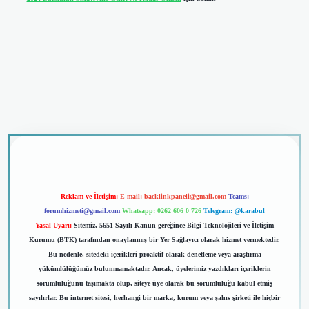
dcasino giriş
Reklam ve İletişim:
E-mail:
backlinkpaneli@gmail.com
Teams:
forumhizmeti@gmail.com
Whatsapp: 0262 606 0 726
Telegram: @karabul
Yasal Uyarı:
Sitemiz, 5651 Sayılı Kanun gereğince Bilgi Teknolojileri ve İletişim
Kurumu (BTK) tarafından onaylanmış bir Yer Sağlayıcı olarak hizmet vermektedir.
Bu nedenle, sitedeki içerikleri proaktif olarak denetleme veya araştırma
yükümlülüğümüz bulunmamaktadır. Ancak, üyelerimiz yazdıkları içeriklerin
sorumluluğunu taşımakta olup, siteye üye olarak bu sorumluluğu kabul etmiş
sayılırlar. Bu internet sitesi, herhangi bir marka, kurum veya şahıs şirketi ile hiçbir