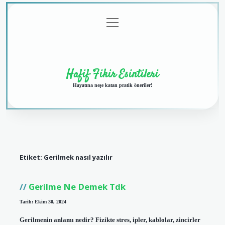
menüyü
Anasayfa
Gizlilik
Yasal
Hakkımızda
aç
Politikası
Uyarı
Hafif Fikir Esintileri
Hayatına neşe katan pratik öneriler!
Etiket:
Gerilmek nasıl yazılır
Gerilme Ne Demek Tdk
Tarih: Ekim 30, 2024
Gerilmenin anlamı nedir? Fizikte stres, ipler, kablolar, zincirler