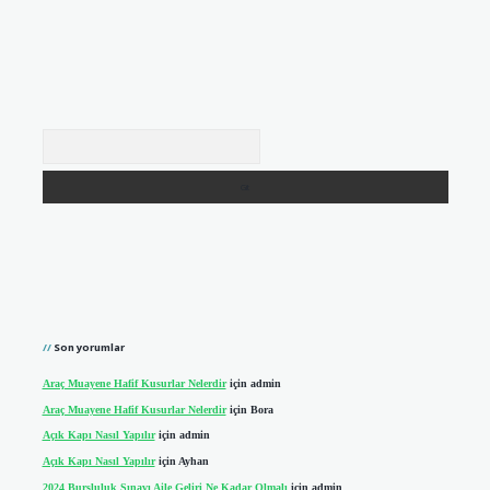
Arama
Son yorumlar
Araç Muayene Hafif Kusurlar Nelerdir
için
admin
Araç Muayene Hafif Kusurlar Nelerdir
için
Bora
Açık Kapı Nasıl Yapılır
için
admin
Açık Kapı Nasıl Yapılır
için
Ayhan
2024 Bursluluk Sınavı Aile Geliri Ne Kadar Olmalı
için
admin