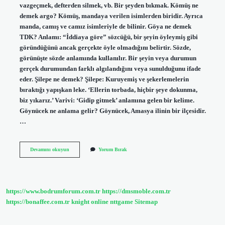
vazgeçmek, defterden silmek, vb. Bir şeyden bıkmak. Kömüş ne
demek argo? Kömüş, mandaya verilen isimlerden biridir. Ayrıca
manda, camış ve camız isimleriyle de bilinir. Göya ne demek
TDK? Anlamı: “İddiaya göre” sözcüğü, bir şeyin öyleymiş gibi
göründüğünü ancak gerçekte öyle olmadığını belirtir. Sözde,
görünüşte sözde anlamında kullanılır. Bir şeyin veya durumun
gerçek durumundan farklı algılandığını veya sunulduğunu ifade
eder. Şilepe ne demek? Şilepe: Kuruyemiş ve şekerlemelerin
bıraktığı yapışkan leke. ‘Ellerin torbada, hiçbir şeye dokunma,
biz yıkarız.’ Varivi: ‘Gidip gitmek’ anlamına gelen bir kelime.
Göynücek ne anlama gelir? Göynücek, Amasya ilinin bir ilçesidir.
…
Göynüm
Devamını okuyun
Yorum Bırak
Ne
Demek
https://www.bodrumforum.com.tr
https://dmsmoble.com.tr
https://bonaffee.com.tr
knight online
nttgame
Sitemap