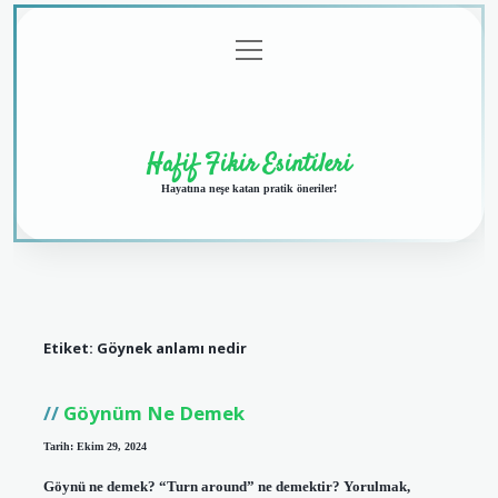
menüyü
Anasayfa
Gizlilik
Yasal
Hakkımızda
aç
Politikası
Uyarı
Hafif Fikir Esintileri
Hayatına neşe katan pratik öneriler!
Etiket:
Göynek anlamı nedir
Göynüm Ne Demek
Tarih: Ekim 29, 2024
Göynü ne demek? “Turn around” ne demektir? Yorulmak,