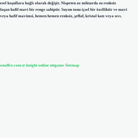
sel koşullara bağlı olarak değişir. Nispeten az miktarda su renksiz
şan hafif mavi bir renge sahiptir. Suyun tonu içsel bir özelliktir ve mavi
 veya hafif mavimsi, hemen hemen renksiz, şeffaf, kristal katı veya sıvı.
bonaffee.com.tr
knight online
nttgame
Sitemap