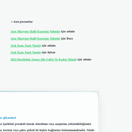
Son yorumlar
Araç Muayene Hafif Kusurlar Nelerdir
için
admin
Araç Muayene Hafif Kusurlar Nelerdir
için
Bora
Açık Kapı Nasıl Yapılır
için
admin
Açık Kapı Nasıl Yapılır
için
Ayhan
2024 Bursluluk Sınavı Aile Geliri Ne Kadar Olmalı
için
admin
m: @karabul
eki içerikleri proaktif olarak denetleme veya araştırma yükümlülüğümüz
a, kurum veya şahıs şirketi ile hiçbir bağlantısı bulunmamaktadır. Sitede