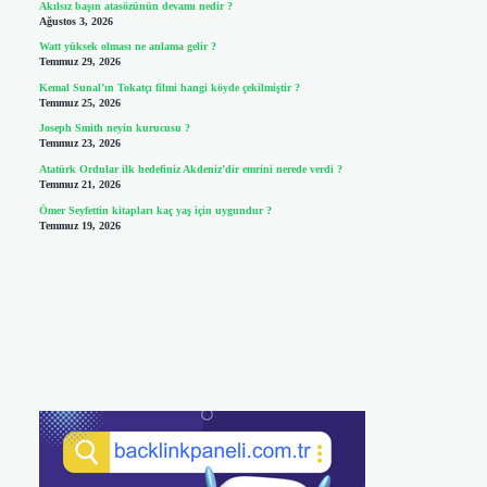
Akılsız başın atasözünün devamı nedir ?
Ağustos 3, 2026
Watt yüksek olması ne anlama gelir ?
Temmuz 29, 2026
Kemal Sunal’ın Tokatçı filmi hangi köyde çekilmiştir ?
Temmuz 25, 2026
Joseph Smith neyin kurucusu ?
Temmuz 23, 2026
Atatürk Ordular ilk hedefiniz Akdeniz’dir emrini nerede verdi ?
Temmuz 21, 2026
Ömer Seyfettin kitapları kaç yaş için uygundur ?
Temmuz 19, 2026