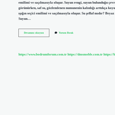
emilimi ve saçılmasıyla oluşur. Suyun rengi, suyun bulunduğu çevre
görünürken, saf su, gözlemlenen numunenin kalınlığı arttıkça koyula
ışığın seçici emilimi ve saçılmasıyla oluşur. Su şeffaf mıdır? Beyaz
Suyun…
Suyun
Devamını okuyun
Yorum Bırak
Rengi
Şeffaf
Mıdır
https://www.bodrumforum.com.tr
https://dmsmoble.com.tr
https://