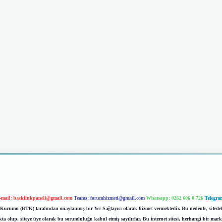
-mail:
backlinkpaneli@gmail.com
Teams:
forumhizmeti@gmail.com
Whatsapp: 0262 606 0 726
Telegra
im Kurumu (BTK) tarafından onaylanmış bir Yer Sağlayıcı olarak hizmet vermektedir. Bu nedenle, sited
 olup, siteye üye olarak bu sorumluluğu kabul etmiş sayılırlar. Bu internet sitesi, herhangi bir mark