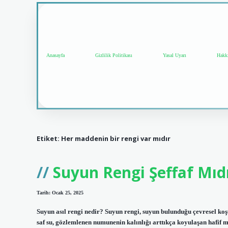
Anasayfa
Gizlilik Politikası
Yasal Uyarı
Hakk
Etiket:
Her maddenin bir rengi var mıdır
Suyun Rengi Şeffaf Mıd
Tarih: Ocak 25, 2025
Suyun asıl rengi nedir? Suyun rengi, suyun bulunduğu çevresel koş
saf su, gözlemlenen numunenin kalınlığı arttıkça koyulaşan hafif mav