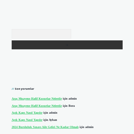
Arama
Son yorumlar
Araç Muayene Hafif Kusurlar Nelerdir
için
admin
Araç Muayene Hafif Kusurlar Nelerdir
için
Bora
Açık Kapı Nasıl Yapılır
için
admin
Açık Kapı Nasıl Yapılır
için
Ayhan
2024 Bursluluk Sınavı Aile Geliri Ne Kadar Olmalı
için
admin