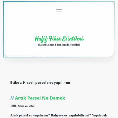
menüyü
Anasayfa
Gizlilik
Yasal
Hakkımızda
aç
Politikası
Uyarı
Hafif Fikir Esintileri
Hayatına neşe katan pratik öneriler!
Etiket:
Hisseli parsele ev yapılır mı
Artık Parsel Ne Demek
Tarih: Ocak 25, 2025
Artık parsel ev yapılır mı? Bahçeye ev yapılabilir mi? Yapılacak