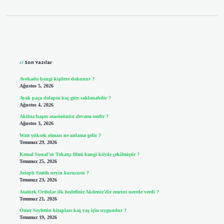
Sidebar
Son Yazılar
Avokado hangi kişilere dokunur ?
Ağustos 5, 2026
Ayak paça dolapta kaç gün saklanabilir ?
Ağustos 4, 2026
Akılsız başın atasözünün devamı nedir ?
Ağustos 3, 2026
Watt yüksek olması ne anlama gelir ?
Temmuz 29, 2026
Kemal Sunal’ın Tokatçı filmi hangi köyde çekilmiştir ?
Temmuz 25, 2026
Joseph Smith neyin kurucusu ?
Temmuz 23, 2026
Atatürk Ordular ilk hedefiniz Akdeniz’dir emrini nerede verdi ?
Temmuz 21, 2026
Ömer Seyfettin kitapları kaç yaş için uygundur ?
Temmuz 19, 2026