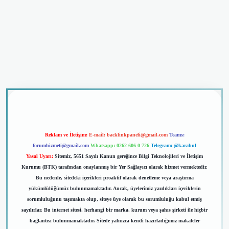
riş
Reklam ve İletişim:
E-mail:
backlinkpaneli@gmail.com
Teams:
forumhizmeti@gmail.com
Whatsapp: 0262 606 0 726
Telegram: @karabul
Yasal Uyarı:
Sitemiz, 5651 Sayılı Kanun gereğince Bilgi Teknolojileri ve İletişim
Kurumu (BTK) tarafından onaylanmış bir Yer Sağlayıcı olarak hizmet vermektedir.
Bu nedenle, sitedeki içerikleri proaktif olarak denetleme veya araştırma
yükümlülüğümüz bulunmamaktadır. Ancak, üyelerimiz yazdıkları içeriklerin
sorumluluğunu taşımakta olup, siteye üye olarak bu sorumluluğu kabul etmiş
sayılırlar. Bu internet sitesi, herhangi bir marka, kurum veya şahıs şirketi ile hiçbir
bağlantısı bulunmamaktadır. Sitede yalnızca kendi hazırladığımız makaleler