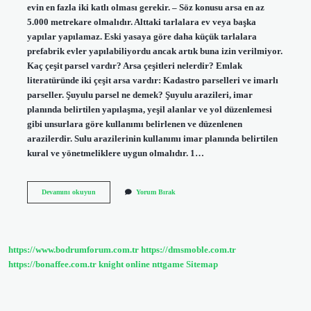
evin en fazla iki katlı olması gerekir. – Söz konusu arsa en az
5.000 metrekare olmalıdır. Alttaki tarlalara ev veya başka
yapılar yapılamaz. Eski yasaya göre daha küçük tarlalara
prefabrik evler yapılabiliyordu ancak artık buna izin verilmiyor.
Kaç çeşit parsel vardır? Arsa çeşitleri nelerdir? Emlak
literatüründe iki çeşit arsa vardır: Kadastro parselleri ve imarlı
parseller. Şuyulu parsel ne demek? Şuyulu arazileri, imar
planında belirtilen yapılaşma, yeşil alanlar ve yol düzenlemesi
gibi unsurlara göre kullanımı belirlenen ve düzenlenen
arazilerdir. Sulu arazilerinin kullanımı imar planında belirtilen
kural ve yönetmeliklere uygun olmalıdır. 1…
Artık
Devamını okuyun
Yorum Bırak
Parsel
Ne
Demek
https://www.bodrumforum.com.tr
https://dmsmoble.com.tr
https://bonaffee.com.tr
knight online
nttgame
Sitemap