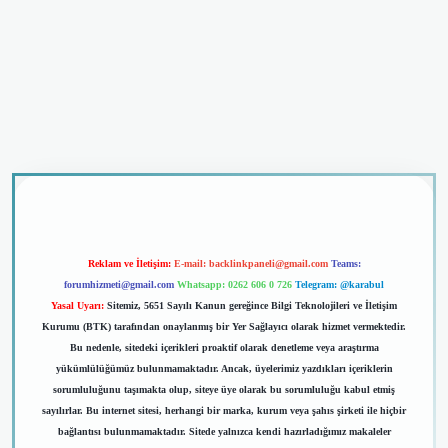
riş
Reklam ve İletişim:
E-mail:
backlinkpaneli@gmail.com
Teams:
forumhizmeti@gmail.com
Whatsapp: 0262 606 0 726
Telegram: @karabul
Yasal Uyarı:
Sitemiz, 5651 Sayılı Kanun gereğince Bilgi Teknolojileri ve İletişim
Kurumu (BTK) tarafından onaylanmış bir Yer Sağlayıcı olarak hizmet vermektedir.
Bu nedenle, sitedeki içerikleri proaktif olarak denetleme veya araştırma
yükümlülüğümüz bulunmamaktadır. Ancak, üyelerimiz yazdıkları içeriklerin
sorumluluğunu taşımakta olup, siteye üye olarak bu sorumluluğu kabul etmiş
sayılırlar. Bu internet sitesi, herhangi bir marka, kurum veya şahıs şirketi ile hiçbir
bağlantısı bulunmamaktadır. Sitede yalnızca kendi hazırladığımız makaleler