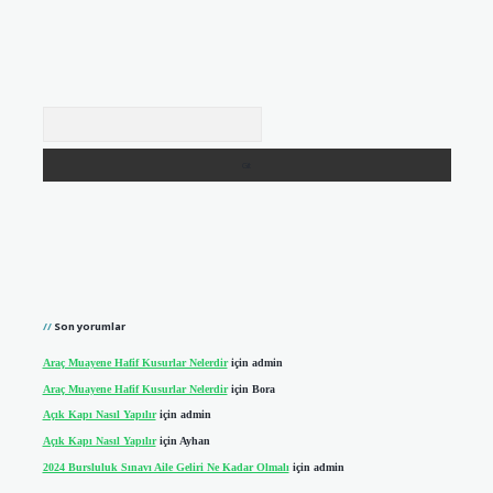
Arama
Son yorumlar
Araç Muayene Hafif Kusurlar Nelerdir
için
admin
Araç Muayene Hafif Kusurlar Nelerdir
için
Bora
Açık Kapı Nasıl Yapılır
için
admin
Açık Kapı Nasıl Yapılır
için
Ayhan
2024 Bursluluk Sınavı Aile Geliri Ne Kadar Olmalı
için
admin