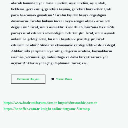
olarak tanımlanıyor: hatalı üretim, aşırı üretim, aşırı stok,
bekleme, gereksiz iş, gereksiz taşıma, gereksiz hareketler. Çok
para harcamak günah mı? İsrafın kişiden kişiye değiştiğini
duyuyoruz. İsrafın hükmü tüccar veya zengin olmak arasında
değişir mi? İsraf, sınırı aşmaktır. Yüce Allah, Kur’an-ı Kerim’de
parayı israf edenleri sevmediğini belirtmiştir. İsraf, sınırı aşmak
anlamına geldiğinden, bu sınır kişiden kişiye değişir. İsraf
edersem ne olur? Atıkların ekonomiye verdiği tehlike de az değil.
Atıklar, sıkı çalışmanın yarattığı değerin israfına, kaynakların
israfına, verimsizliğe, yoksulluğa ve daha birçok zarara yol
açıyor. Atıkların yol açtığı toplumsal zarar, en…
İSraf
Devamını okuyun
Yorum Bırak
Günahı
Nedir
https://www.bodrumforum.com.tr
https://dmsmoble.com.tr
https://bonaffee.com.tr
knight online
nttgame
Sitemap