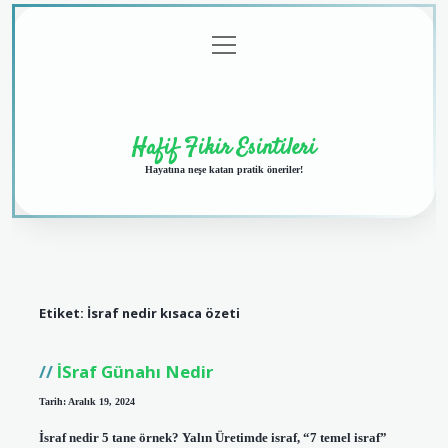
menüyü
Anasayfa
Gizlilik
Yasal
Hakkımızda
aç
Politikası
Uyarı
Hafif Fikir Esintileri
Hayatına neşe katan pratik öneriler!
Etiket:
İsraf nedir kısaca özeti
İSraf Günahı Nedir
Tarih: Aralık 19, 2024
İsraf nedir 5 tane örnek? Yalın Üretimde israf, “7 temel israf”