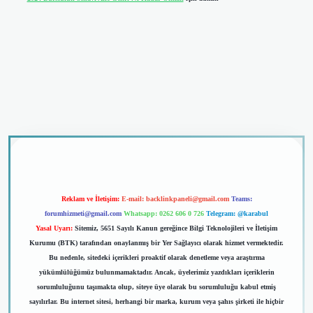
dcasino giriş
Reklam ve İletişim:
E-mail:
backlinkpaneli@gmail.com
Teams:
forumhizmeti@gmail.com
Whatsapp: 0262 606 0 726
Telegram: @karabul
Yasal Uyarı:
Sitemiz, 5651 Sayılı Kanun gereğince Bilgi Teknolojileri ve İletişim
Kurumu (BTK) tarafından onaylanmış bir Yer Sağlayıcı olarak hizmet vermektedir.
Bu nedenle, sitedeki içerikleri proaktif olarak denetleme veya araştırma
yükümlülüğümüz bulunmamaktadır. Ancak, üyelerimiz yazdıkları içeriklerin
sorumluluğunu taşımakta olup, siteye üye olarak bu sorumluluğu kabul etmiş
sayılırlar. Bu internet sitesi, herhangi bir marka, kurum veya şahıs şirketi ile hiçbir