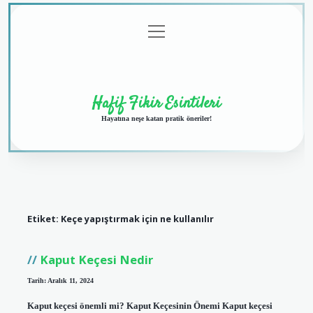
menüyü
Anasayfa
Gizlilik
Yasal
Hakkımızda
aç
Politikası
Uyarı
Hafif Fikir Esintileri
Hayatına neşe katan pratik öneriler!
Etiket:
Keçe yapıştırmak için ne kullanılır
Kaput Keçesi Nedir
Tarih: Aralık 11, 2024
Kaput keçesi önemli mi? Kaput Keçesinin Önemi Kaput keçesi