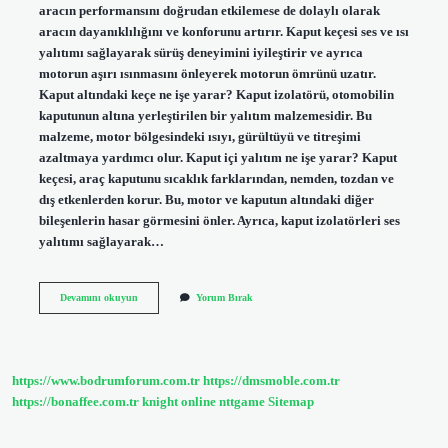
aracın performansını doğrudan etkilemese de dolaylı olarak
aracın dayanıklılığını ve konforunu artırır. Kaput keçesi ses ve ısı
yalıtımı sağlayarak sürüş deneyimini iyileştirir ve ayrıca
motorun aşırı ısınmasını önleyerek motorun ömrünü uzatır.
Kaput altındaki keçe ne işe yarar? Kaput izolatörü, otomobilin
kaputunun altına yerleştirilen bir yalıtım malzemesidir. Bu
malzeme, motor bölgesindeki ısıyı, gürültüyü ve titreşimi
azaltmaya yardımcı olur. Kaput içi yalıtım ne işe yarar? Kaput
keçesi, araç kaputunu sıcaklık farklarından, nemden, tozdan ve
dış etkenlerden korur. Bu, motor ve kaputun altındaki diğer
bileşenlerin hasar görmesini önler. Ayrıca, kaput izolatörleri ses
yalıtımı sağlayarak…
Kaput
Devamını okuyun
Yorum Bırak
Keçesi
Nedir
https://www.bodrumforum.com.tr
https://dmsmoble.com.tr
https://bonaffee.com.tr
knight online
nttgame
Sitemap