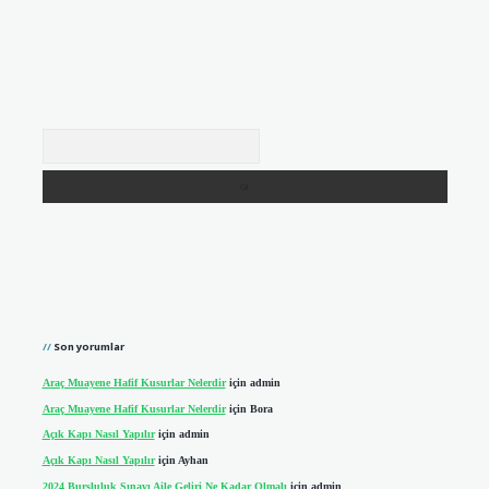
Arama
Son yorumlar
Araç Muayene Hafif Kusurlar Nelerdir
için
admin
Araç Muayene Hafif Kusurlar Nelerdir
için
Bora
Açık Kapı Nasıl Yapılır
için
admin
Açık Kapı Nasıl Yapılır
için
Ayhan
2024 Bursluluk Sınavı Aile Geliri Ne Kadar Olmalı
için
admin