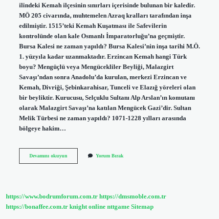
ilindeki Kemah ilçesinin sınırları içerisinde bulunan bir kaledir.
MÖ 205 civarında, muhtemelen Azraq kralları tarafından inşa
edilmiştir. 1515’teki Kemah Kuşatması ile Safevilerin
kontrolünde olan kale Osmanlı İmparatorluğu’na geçmiştir.
Bursa Kalesi ne zaman yapıldı? Bursa Kalesi’nin inşa tarihi M.Ö.
1. yüzyıla kadar uzanmaktadır. Erzincan Kemah hangi Türk
boyu? Mengüçlü veya Mengücekliler Beyliği, Malazgirt
Savaşı’ndan sonra Anadolu’da kurulan, merkezi Erzincan ve
Kemah, Divriği, Şebinkarahisar, Tunceli ve Elazığ yöreleri olan
bir beyliktir. Kurucusu, Selçuklu Sultanı Alp Arslan’ın komutanı
olarak Malazgirt Savaşı’na katılan Mengücek Gazi’dir. Sultan
Melik Türbesi ne zaman yapıldı? 1071-1228 yılları arasında
bölgeye hakim…
Kemah
Devamını okuyun
Yorum Bırak
Kalesi
Ne
Zaman
Yapıldı
https://www.bodrumforum.com.tr
https://dmsmoble.com.tr
https://bonaffee.com.tr
knight online
nttgame
Sitemap