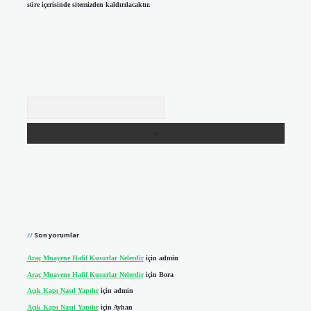
süre içerisinde sitemizden kaldırılacaktır.
Arama
Son yorumlar
Araç Muayene Hafif Kusurlar Nelerdir
için
admin
Araç Muayene Hafif Kusurlar Nelerdir
için
Bora
Açık Kapı Nasıl Yapılır
için
admin
Açık Kapı Nasıl Yapılır
için
Ayhan