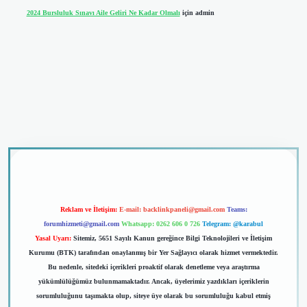
2024 Bursluluk Sınavı Aile Geliri Ne Kadar Olmalı
için
admin
riş
Reklam ve İletişim:
E-mail:
backlinkpaneli@gmail.com
Teams:
forumhizmeti@gmail.com
Whatsapp: 0262 606 0 726
Telegram: @karabul
Yasal Uyarı:
Sitemiz, 5651 Sayılı Kanun gereğince Bilgi Teknolojileri ve İletişim
Kurumu (BTK) tarafından onaylanmış bir Yer Sağlayıcı olarak hizmet vermektedir.
Bu nedenle, sitedeki içerikleri proaktif olarak denetleme veya araştırma
yükümlülüğümüz bulunmamaktadır. Ancak, üyelerimiz yazdıkları içeriklerin
sorumluluğunu taşımakta olup, siteye üye olarak bu sorumluluğu kabul etmiş