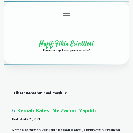
menüyü
Anasayfa
Gizlilik
Yasal
Hakkımızda
aç
Politikası
Uyarı
Hafif Fikir Esintileri
Hayatına neşe katan pratik öneriler!
Etiket:
Kemahın neyi meşhur
Kemah Kalesi Ne Zaman Yapıldı
Tarih: Aralık 20, 2024
Kemah ne zaman kuruldu? Kemah Kalesi, Türkiye’nin Erzincan