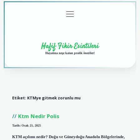
menüyü
Anasayfa
Gizlilik
Yasal
Hakkımızda
aç
Politikası
Uyarı
Hafif Fikir Esintileri
Hayatına neşe katan pratik öneriler!
Etiket:
KTMye gitmek zorunlu mu
Ktm Nedir Polis
Tarih: Ocak 21, 2025
KTM açılımı nedir? Doğu ve Güneydoğu Anadolu Bölgelerinde,