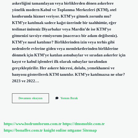
askerliğini tamamlayan veya birliklerden dönen askerlere
yönelik modern Kabul ve Toplanma Merkezleri (KTM), otel
konforunda hizmet veriyor. KTM’ye gitmek zorunlu mu?
KTM’ye katılmak sadece kağıt üzerinde bir taahhüttür, eğer
teslimat üniteniz Diyarbakır veya Mardin’de ise KTM’ye
gitmenizi tavsiye etmiyorum (maceracı bir adam değilseniz).
KTM’ye nasıl katılınır? Birliklerinden izin veya terhis gibi
nedenlerle evlerine giden veya memleketlerinden birliklerine
dönmek için KTM’ye katılan astsubaylar ve sıradan askerler için
kayıt ve kabul işlemleri ilk olarak subaylar tarafından
gerçekleştirilir. Her askere hücresi, dolabı, yemekhanesi ve
banyosu gösterilerek KTM tanıtılır. KTM’ye katılmazsa ne olur?
2023 ve 2022…
Ktm
Devamını okuyun
Yorum Bırak
Nedir
Polis
https://www.bodrumforum.com.tr
https://dmsmoble.com.tr
https://bonaffee.com.tr
knight online
nttgame
Sitemap