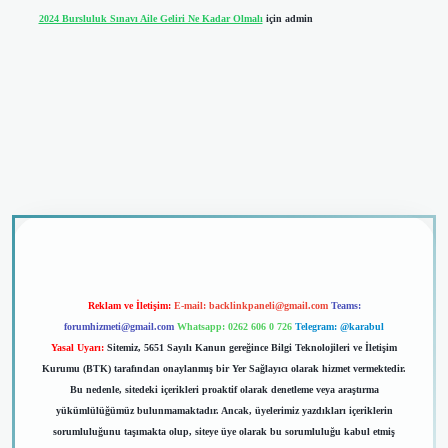
2024 Bursluluk Sınavı Aile Geliri Ne Kadar Olmalı
için
admin
 giriş
Reklam ve İletişim:
E-mail:
backlinkpaneli@gmail.com
Teams:
forumhizmeti@gmail.com
Whatsapp: 0262 606 0 726
Telegram: @karabul
Yasal Uyarı:
Sitemiz, 5651 Sayılı Kanun gereğince Bilgi Teknolojileri ve İletişim
Kurumu (BTK) tarafından onaylanmış bir Yer Sağlayıcı olarak hizmet vermektedir.
Bu nedenle, sitedeki içerikleri proaktif olarak denetleme veya araştırma
yükümlülüğümüz bulunmamaktadır. Ancak, üyelerimiz yazdıkları içeriklerin
sorumluluğunu taşımakta olup, siteye üye olarak bu sorumluluğu kabul etmiş