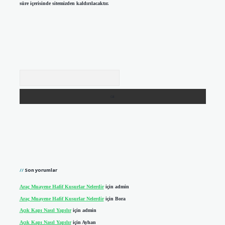
süre içerisinde sitemizden kaldırılacaktır.
Arama
Son yorumlar
Araç Muayene Hafif Kusurlar Nelerdir
için
admin
Araç Muayene Hafif Kusurlar Nelerdir
için
Bora
Açık Kapı Nasıl Yapılır
için
admin
Açık Kapı Nasıl Yapılır
için
Ayhan