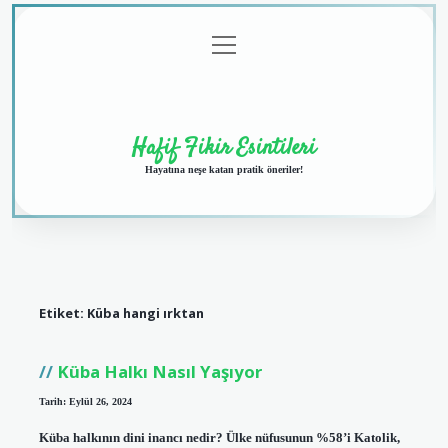
menüyü
Anasayfa
Gizlilik
Yasal
Hakkımızda
aç
Politikası
Uyarı
Hafif Fikir Esintileri
Hayatına neşe katan pratik öneriler!
Etiket:
Küba hangi ırktan
Küba Halkı Nasıl Yaşıyor
Tarih: Eylül 26, 2024
Küba halkının dini inancı nedir? Ülke nüfusunun %58’i Katolik,