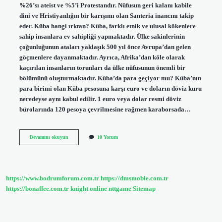
%26’sı ateist ve %5’i Protestandır. Nüfusun geri kalanı kabile
dini ve Hristiyanlığın bir karışımı olan Santeria inancını takip
eder. Küba hangi ırktan? Küba, farklı etnik ve ulusal kökenlere
sahip insanlara ev sahipliği yapmaktadır. Ülke sakinlerinin
çoğunluğunun ataları yaklaşık 500 yıl önce Avrupa’dan gelen
göçmenlere dayanmaktadır. Ayrıca, Afrika’dan köle olarak
kaçırılan insanların torunları da ülke nüfusunun önemli bir
bölümünü oluşturmaktadır. Küba’da para geçiyor mu? Küba’nın
para birimi olan Küba pesosuna karşı euro ve doların döviz kuru
neredeyse aynı kabul edilir. 1 euro veya dolar resmi döviz
bürolarında 120 pesoya çevrilmesine rağmen karaborsada…
Küba
Devamını okuyun
10 Yorum
Halkı
Nasıl
Yaşıyor
https://www.bodrumforum.com.tr
https://dmsmoble.com.tr
https://bonaffee.com.tr
knight online
nttgame
Sitemap