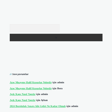
Arama
Son yorumlar
Araç Muayene Hafif Kusurlar Nelerdir
için
admin
Araç Muayene Hafif Kusurlar Nelerdir
için
Bora
Açık Kapı Nasıl Yapılır
için
admin
Açık Kapı Nasıl Yapılır
için
Ayhan
2024 Bursluluk Sınavı Aile Geliri Ne Kadar Olmalı
için
admin