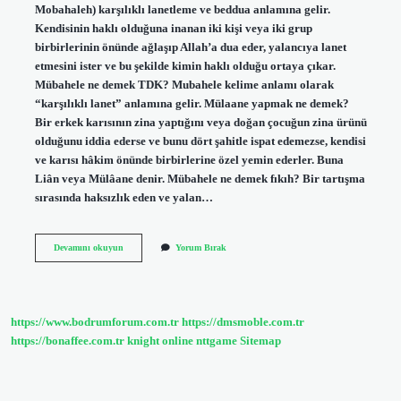
Mobahaleh) karşılıklı lanetleme ve beddua anlamına gelir.
Kendisinin haklı olduğuna inanan iki kişi veya iki grup
birbirlerinin önünde ağlaşıp Allah’a dua eder, yalancıya lanet
etmesini ister ve bu şekilde kimin haklı olduğu ortaya çıkar.
Mübahele ne demek TDK? Mubahele kelime anlamı olarak
“karşılıklı lanet” anlamına gelir. Mülaane yapmak ne demek?
Bir erkek karısının zina yaptığını veya doğan çocuğun zina ürünü
olduğunu iddia ederse ve bunu dört şahitle ispat edemezse, kendisi
ve karısı hâkim önünde birbirlerine özel yemin ederler. Buna
Liân veya Mülâane denir. Mübahele ne demek fıkıh? Bir tartışma
sırasında haksızlık eden ve yalan…
Mübahale
Devamını okuyun
Yorum Bırak
Günü
Nedir
https://www.bodrumforum.com.tr
https://dmsmoble.com.tr
https://bonaffee.com.tr
knight online
nttgame
Sitemap