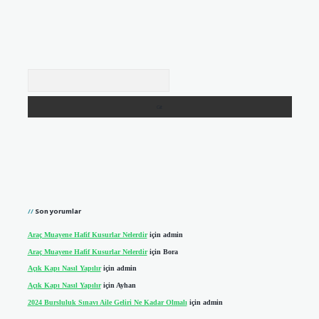
Arama
Son yorumlar
Araç Muayene Hafif Kusurlar Nelerdir
için
admin
Araç Muayene Hafif Kusurlar Nelerdir
için
Bora
Açık Kapı Nasıl Yapılır
için
admin
Açık Kapı Nasıl Yapılır
için
Ayhan
2024 Bursluluk Sınavı Aile Geliri Ne Kadar Olmalı
için
admin