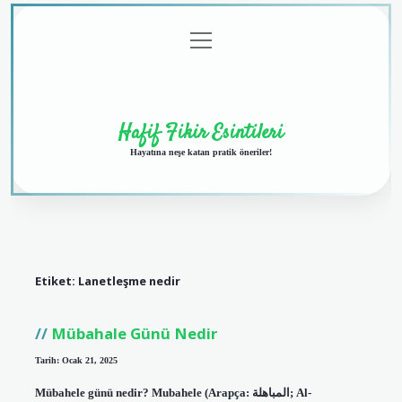
menüyü
Anasayfa
Gizlilik
Yasal
Hakkımızda
aç
Politikası
Uyarı
Hafif Fikir Esintileri
Hayatına neşe katan pratik öneriler!
Etiket:
Lanetleşme nedir
Mübahale Günü Nedir
Tarih: Ocak 21, 2025
Mübahele günü nedir? Mubahele (Arapça: المباهلة; Al-