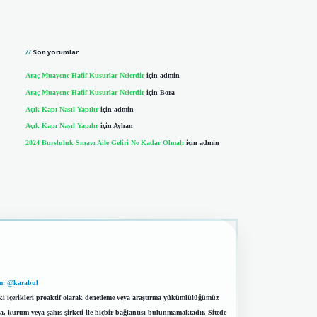
Son yorumlar
Araç Muayene Hafif Kusurlar Nelerdir
için
admin
Araç Muayene Hafif Kusurlar Nelerdir
için
Bora
Açık Kapı Nasıl Yapılır
için
admin
Açık Kapı Nasıl Yapılır
için
Ayhan
2024 Bursluluk Sınavı Aile Geliri Ne Kadar Olmalı
için
admin
m: @karabul
eki içerikleri proaktif olarak denetleme veya araştırma yükümlülüğümüz
a, kurum veya şahıs şirketi ile hiçbir bağlantısı bulunmamaktadır. Sitede