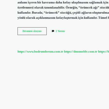
anlamı içeren bir kavrama daha kolay ulaşılmasını sağlamak için 
özetlenmesi olarak tanımlanabilir. Örneğin, “örümcek ağı” sözcük 
kullanılır. Burada, “örümcek” sözcüğü, çeşitli ağların oluşturulma
yönlü olarak açıklanmasını kolaylaştırmak için kullanılır. Tümel f
Tümel
Devamını okuyun
2 Yorum
ne
demektir
https://www.bodrumforum.com.tr
https://dmsmoble.com.tr
https://