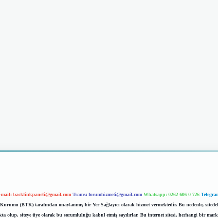
-mail:
backlinkpaneli@gmail.com
Teams:
forumhizmeti@gmail.com
Whatsapp: 0262 606 0 726
Telegra
im Kurumu (BTK) tarafından onaylanmış bir Yer Sağlayıcı olarak hizmet vermektedir. Bu nedenle, sited
 olup, siteye üye olarak bu sorumluluğu kabul etmiş sayılırlar. Bu internet sitesi, herhangi bir mark