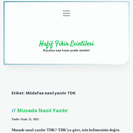
menüyü
Anasayfa
Gizlilik
Yasal
Hakkımızda
aç
Politikası
Uyarı
Hafif Fikir Esintileri
Hayatına neşe katan pratik öneriler!
Etiket:
Müdafaa nasıl yazılır TDK
Musada Nasıl Yazılır
Tarih: Ocak 25, 2025
Musade nasıl yazılır TDK? TDK’ya göre, izin kelimesinin doğru