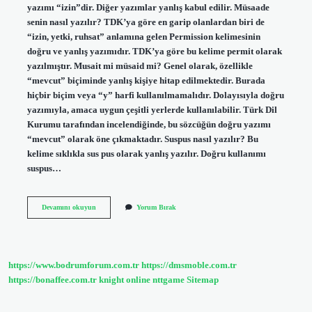
yazımı “izin”dir. Diğer yazımlar yanlış kabul edilir. Müsaade
senin nasıl yazılır? TDK’ya göre en garip olanlardan biri de
“izin, yetki, ruhsat” anlamına gelen Permission kelimesinin
doğru ve yanlış yazımıdır. TDK’ya göre bu kelime permit olarak
yazılmıştır. Musait mi müsaid mi? Genel olarak, özellikle
“mevcut” biçiminde yanlış kişiye hitap edilmektedir. Burada
hiçbir biçim veya “y” harfi kullanılmamalıdır. Dolayısıyla doğru
yazımıyla, amaca uygun çeşitli yerlerde kullanılabilir. Türk Dil
Kurumu tarafından incelendiğinde, bu sözcüğün doğru yazımı
“mevcut” olarak öne çıkmaktadır. Suspus nasıl yazılır? Bu
kelime sıklıkla sus pus olarak yanlış yazılır. Doğru kullanımı
suspus…
Musada
Devamını okuyun
Yorum Bırak
Nasıl
Yazılır
https://www.bodrumforum.com.tr
https://dmsmoble.com.tr
https://bonaffee.com.tr
knight online
nttgame
Sitemap