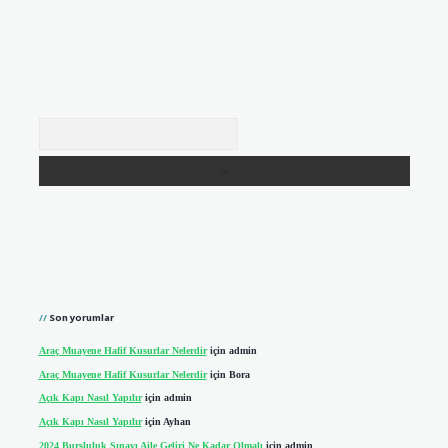
Arama
Son yorumlar
Araç Muayene Hafif Kusurlar Nelerdir
için
admin
Araç Muayene Hafif Kusurlar Nelerdir
için
Bora
Açık Kapı Nasıl Yapılır
için
admin
Açık Kapı Nasıl Yapılır
için
Ayhan
2024 Bursluluk Sınavı Aile Geliri Ne Kadar Olmalı
için
admin