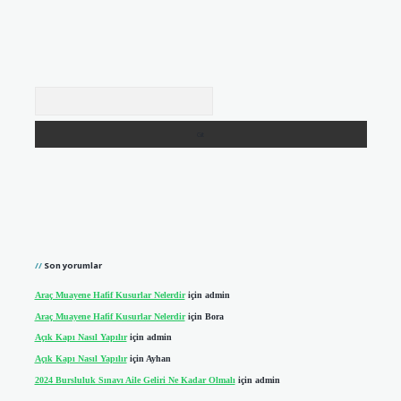
Arama
Son yorumlar
Araç Muayene Hafif Kusurlar Nelerdir
için
admin
Araç Muayene Hafif Kusurlar Nelerdir
için
Bora
Açık Kapı Nasıl Yapılır
için
admin
Açık Kapı Nasıl Yapılır
için
Ayhan
2024 Bursluluk Sınavı Aile Geliri Ne Kadar Olmalı
için
admin