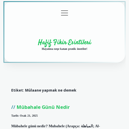
menüyü
Anasayfa
Gizlilik
Yasal
Hakkımızda
aç
Politikası
Uyarı
Hafif Fikir Esintileri
Hayatına neşe katan pratik öneriler!
Etiket:
Mülaane yapmak ne demek
Mübahale Günü Nedir
Tarih: Ocak 21, 2025
Mübahele günü nedir? Mubahele (Arapça: المباهلة; Al-