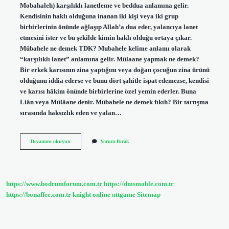
Mobahaleh) karşılıklı lanetleme ve beddua anlamına gelir.
Kendisinin haklı olduğuna inanan iki kişi veya iki grup
birbirlerinin önünde ağlaşıp Allah’a dua eder, yalancıya lanet
etmesini ister ve bu şekilde kimin haklı olduğu ortaya çıkar.
Mübahele ne demek TDK? Mubahele kelime anlamı olarak
“karşılıklı lanet” anlamına gelir. Mülaane yapmak ne demek?
Bir erkek karısının zina yaptığını veya doğan çocuğun zina ürünü
olduğunu iddia ederse ve bunu dört şahitle ispat edemezse, kendisi
ve karısı hâkim önünde birbirlerine özel yemin ederler. Buna
Liân veya Mülâane denir. Mübahele ne demek fıkıh? Bir tartışma
sırasında haksızlık eden ve yalan…
Mübahale
Devamını okuyun
Yorum Bırak
Günü
Nedir
https://www.bodrumforum.com.tr
https://dmsmoble.com.tr
https://bonaffee.com.tr
knight online
nttgame
Sitemap